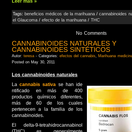
Leer más »
Tags:
beneficios médicos de la marihuana
/
cannabinoides na
el Glaucoma
/
efecto de la marihuana
/
THC
No Comments
CANNABINOIDES NATURALES Y
CANNABINOIDES SINTÉTICOS
Autor:
teresa
- Categories:
efectos del cannabis
,
Marihuana medicina
Posted on May 30, 2011
Los cannabinoides naturales
La
cannabis sativa
se han ide
ntificado en más de 400
productos químicos diferentes,
más de 60 de los cuales
pertenecen a la familia de los
cannabinoides.
El delta-9-tetrahidrocannabinol
(THC) es generalmente