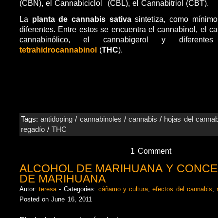
(CBN), el Cannabiciclol (CBL), el Cannabitriol (CBT).
La
planta de cannabis sativa
sintetiza, como mínimo
diferentes. Entre estos se encuentra el cannabinol, el ca
cannabinólico, el cannabigerol y diferente
tetrahidrocannabinol
(
THC
).
Tags:
antidoping
/
cannabinoles
/
cannabis
/
hojas del cannab
regadío
/
THC
1 Comment
ALCOHOL DE MARIHUANA Y CONC
DE MARIHUANA
Autor:
teresa
- Categories:
cáñamo y cultura
,
efectos del cannabis
,
Posted on June 16, 2011