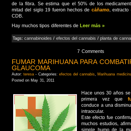
de la fibra. Se estima que el 50% de los medicamen
mitad del siglo 19 fueron hechos de
cáñamo
, extracto
CDB.
Hay muchos tipos diferentes de
Leer más »
Tags:
cannabinoides
/
efectos del cannabis
/
planta de canna
7 Comments
FUMAR MARIHUANA PARA COMBATI
GLAUCOMA
Autor:
teresa
- Categories:
efectos del cannabis
,
Marihuana medicina
Posted on May 31, 2011
Hace unos 30 años se
primera vez que
fu
conduce a una disminu
intraocular.
Este efecto fue confir
muchos estudios, afir
simple humo de la ma