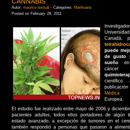
CANNABIS
Autor:
maurice.textual
- Categories:
Marihuana
Posted on February 28, 2011
Investig
Universida
Canadá, 
tetrahidroc
puede mejo
de gusto y
sueño
en 
cáncer 
quimioterap
científic
publicaci
Médica
de
Europea.
El estudio fue realizado entre mayo de 2006 y diciemb
pacientes adultos, todos ellos portadores de algún 
estado avanzado, a excepción de tumores en el cere
también respondió a personas que pasaron a alimen