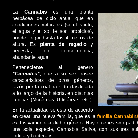
La
Cannabis
es una planta
herbácea de ciclo anual que en
condiciones naturales (si el suelo,
el agua y el sol le son propicios),
puede llegar hasta los 4 metros de
altura. Es
planta de regadío
y
necesita, en consecuencia,
abundante agua.
Perteneciente al género
“Cannabis”
, que a su vez posee
características de otros géneros,
razón por la cual ha sido clasificada
a lo largo de la historia, en distintas
familias (Moráceas, Urticáreas, etc.).
En la actualidad se está de acuerdo
en crear una nueva familia, que es la
familia Cannabin
exclusivamente a dicho género. Hay quienes son partida
una sola especie, Cannabis Sativa, con sus tres sub
Indica y Ruderalis.