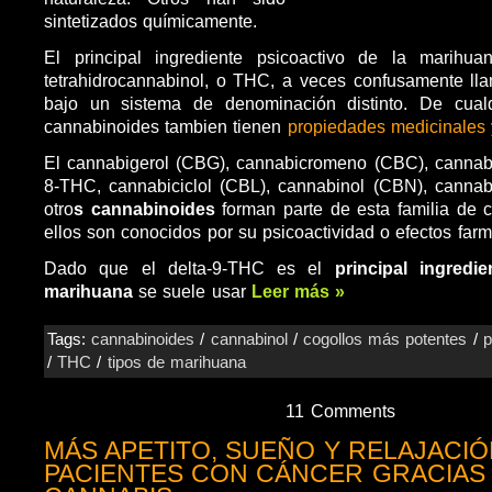
sintetizados químicamente.
El principal ingrediente psicoactivo de la marihua
tetrahidrocannabinol, o THC, a veces confusamente ll
bajo un sistema de denominación distinto. De cual
cannabinoides tambien tienen
propiedades medicinales 
El cannabigerol (CBG), cannabicromeno (CBC), cannabi
8-THC, cannabiciclol (CBL), cannabinol (CBN), canna
otro
s cannabinoides
forman parte de esta familia de
ellos son conocidos por su psicoactividad o efectos far
Dado que el delta-9-THC es el
principal ingredi
marihuana
se suele usar
Leer más »
Tags:
cannabinoides
/
cannabinol
/
cogollos más potentes
/
p
/
THC
/
tipos de marihuana
11 Comments
MÁS APETITO, SUEÑO Y RELAJACIÓ
PACIENTES CON CÁNCER GRACIAS 