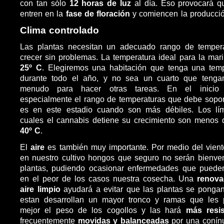
con tan sólo
12 horas de luz
al día. Eso provocará q
entren en la
fase de floración
y comiencen la producció
Clima controlado
Las plantas necesitan un adecuado rango de temper
crecer sin problemas. La temperatura ideal para la ma
25º C
. Elegiremos una habitación que tenga una temp
durante todo el año, y no sea un cuarto que tenga
menudo para hacer otras tareas. En el inicio
especialmente el rango de temperaturas que debe soport
es en este estadio cuando son más débiles. Los lím
cuales el cannabis detiene su crecimiento son menos
40º C
.
El
aire
es también muy importante. Por medio del vien
en nuestro cultivo hongos que seguro no serán bienve
plantas, pudiendo ocasionar enfermedades que pueden 
en el peor de los casos nuestra cosecha. Una
renova
aire limpio
ayudará a evitar que las plantas se ponga
estan desarrollan un mayor tronco y ramas que les p
mejor el peso de los cogollos y las hará
más resis
frecuentemente
movidas y balanceadas
por una conín