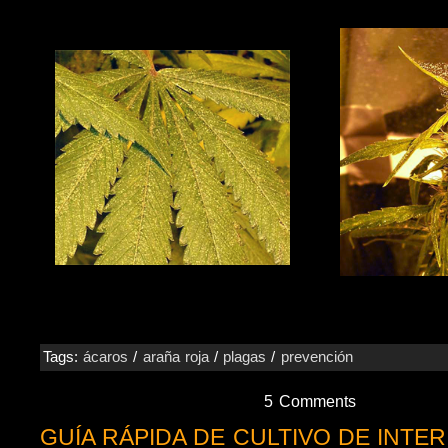
Tags:
ácaros
/
araña roja
/
plagas
/
prevención
5 Comments
GUÍA RÁPIDA DE CULTIVO DE INTER