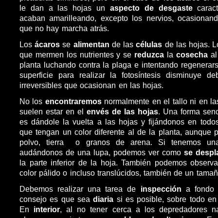
le dan a las hojas un
aspecto de desgaste
caract
acaban amarilleando, excepto los nervios, ocasionan
que no hay marcha atrás.
Los
ácaros
se
alimentan
de las
células
de las hojas. 
que mermen los nutrientes y se
reduzca
la
cosecha
al
planta luchando contra la plaga e intentando regenerars
superficie para realizar la fotosíntesis disminuye d
irreversibles que ocasionan en las hojas.
No los
encontraremos
normalmente en el tallo ni en l
suelen estar en el
envés de las hojas
. Una forma senc
es dándole la vuelta a las hojas y fijándonos en tod
que tengan un color diferente al de la planta, aunque
polvo, tierra o granos de arena. Si tenemos un
audándonos de una lupa, podemos ver como
se despl
la parte inferior de la hoja. También podemos observ
color pálido o incluso translúcidos, también de un tamañ
Debemos realizar una tarea de
inspección
a fond
consejo es que sea
diaria
si es posible, sobre todo en c
En
interior
, al no tener cerca a los depredadores na