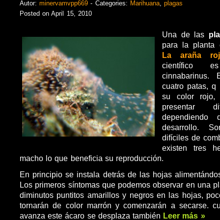
Autor:
minervamvpp669
- Categories:
Marihuana
,
plagas
Posted on April 15, 2010
Una de las
pl
para la plant
La araña roj
científico es
cinnabarinus.
cuatro patas, q 
su color rojo
presentar di
dependiendo
desarrollo. S
difíciles de com
existen tres 
macho lo que beneficia su reproducción.
En principio se instala detrás de las hojas alimentándo
Los primeros síntomas que podemos observar en una pl
diminutos puntitos amarillos y negros en las hojas, po
tornarán de color marrón y comenzarán a secarse. cu
avanza este ácaro se desplaza también
Leer más »