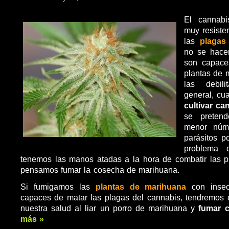
El cannabi
muy resiste
las
plagas
no se hace
son capace
plantas de 
las debil
general, cu
cultivar c
se preten
menor núm
parásitos po
problema 
tenemos las manos atadas a la hora de combatir las p
pensamos fumar la cosecha de marihuana.
Si fumigamos las
plantas de marihuana
con insec
capaces de matar las plagas del cannabis, tendremos 
nuestra salud al liar un porro de marihuana y
fumar c
más »