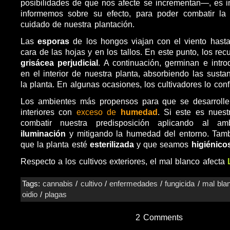
posibilidades de que nos afecte se incrementan—, es 
informemos sobre su efecto, para poder combatir la
cuidado de nuestra plantación.
Las
esporas
de los hongos viajan con el viento hasta
cara de las hojas y en los tallos. En este punto, los r
grisácea perjudicial
. A continuación, germinan e intr
en el interior de nuestra planta, absorbiendo las susta
la planta. En algunas ocasiones, los cultivadores lo con
Los ambientes más propensos para que se desarrolle
interiores con
exceso de
humedad
. Si este es nues
combatir nuestra predisposición aplicando al a
iluminación
y mitigando la humedad del entorno. Tamb
que la planta esté
esterilizada
y que seamos
higiénico
Respecto a los cultivos exteriores, el mal blanco afecta
Tags:
cannabis
/
cultivo
/
enfermedades
/
fungicida
/
mal bla
oidio
/
plagas
2 Comments