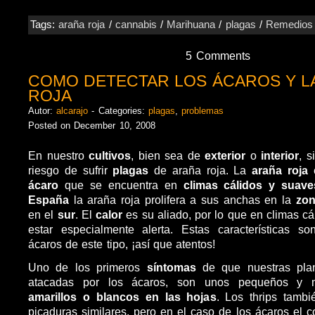
Tags:
araña roja
/
cannabis
/
Marihuana
/
plagas
/
Remedios
5 Comments
COMO DETECTAR LOS ÁCAROS Y L
ROJA
Autor:
alcarajo
- Categories:
plagas
,
problemas
Posted on December 10, 2008
En nuestro
cultivos
, bien sea de
exterior
o
interior
, 
riesgo de sufrir
plagas
de araña roja. La
araña roja
ácaro
que se encuentra en
climas cálidos y suave
España
la araña roja prolifera a sus anchas en la
zon
en el
sur
. El
calor
es su aliado, por lo que en climas c
estar especialmente alerta. Estas características 
ácaros de este tipo, ¡así que atentos!
Uno de los primeros
síntomas
de que nuestras pla
atacadas por los ácaros, son unos pequeños y
amarillos o blancos en las hojas
. Los thrips tamb
picaduras similares, pero en el caso de los ácaros el c