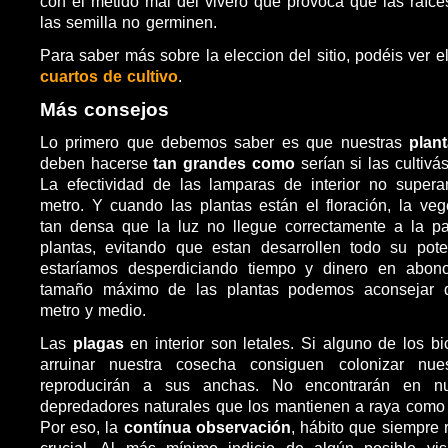
con el metido mal del vivero que provoca que las raíc
las semilla no germinen.
Para saber más sobre la eleccion del sitio, podéis ver e
cuartos de cultivo
.
Más consejos
Lo primero que debemos saber es que nuestras
plant
deben hacerse
tan grandes
como
serían si las culti
La efectividad de las lamparas de interior no super
metro. Y cuando las plantas están el floración, la ve
tan densa que la luz no llegue correctamente a la par
plantas, evitando que estan desarrollen todo su pote
estaríamos desperdiciando tiempo y dinero en abon
tamaño máximo de las plantas podemos aconsejar 
metro y medio.
Las
plagas
en interior son letales. Si alguno de los b
arruinar nuestra cosecha consiguen colonizar nues
reproducirán a sus anchas. No encontrarán en nue
depredadores naturales que los mantienen a raya como o
Por eso, la
contínua observación
, hábito que siempre
crucial. Al más mínimo indicio de algún posible visi