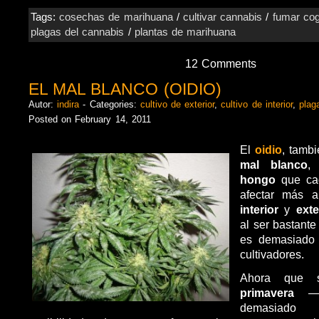
Tags:
cosechas de marihuana
/
cultivar cannabis
/
fumar cog
plagas del cannabis
/
plantas de marihuana
12 Comments
EL MAL BLANCO (OIDIO)
Autor:
indira
- Categories:
cultivo de exterior
,
cultivo de interior
,
plag
Posted on February 14, 2011
El
oidio
, tamb
mal
blanco
,
hongo
que ca
afectar más 
interior
y
exte
al ser bastant
es demasiado 
cultivadores.
Ahora que 
primavera
—si
demasiado