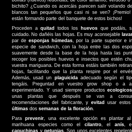
bichito? ¿Cuando os acercáis parecen salir volando d
blancos tan pequeños que casi ni se ven? ¡Premio! 
están formando parte del banquete de estos bichos!
Proceden a
quitad
todos los
huevos
que podáis, 
cuidado. No dañéis las hojas. Es muy aconsejable
lava
par de
esponjas húmedas
, por la parte superior e i
especie de sandwich, con la hoja entre las dos espo
suavemente desde la base de la hoja hasta las pun
recoger los posibles huevos e insectos que estén ch
vuestra mariguana. De esta forma estáis también retiran
hojas, facilitando que la planta respire por el env
Además, usad un
plaguicida
adecuado según el tip
tengáis. Preguntad en vuestro grow shop o a 
experimentado. Y usad siempre productos
ecologico
unas plantas que después se van a consum
recomendaciones del fabricante, y
evitad
usar estos
últimas
dos
semanas de la floración
.
Para
prevenir
, una excelente opción es plantar al
marihuana especies como el
cilantro
, el
anís
, 
capuchinas
y
petunias
. Son unos excelentes repelent