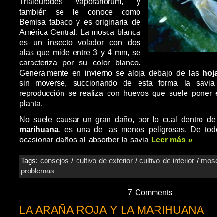
Trialeurodes vaporariorum, y
también se le conoce como
Bemisa tabaco y es originaria de
América Central. La mosca blanca
es un insecto volador con dos
alas que mide entre 3 y 4 mm, se
caracteriza por su color blanco.
Generalmente en invierno se aloja debajo de las
hoj
sin moverse, succionando de esta forma la savia
reproducción se realiza con huevos que suele poner 
planta.
No suele causar un gran daño, por lo cual dentro de
marihuana
, es una de las menos peligrosas. De t
ocasionar daños al absorber la savia
Leer más »
Tags:
consejos
/
cultivo de exterior
/
cultivo de interior
/
mosc
problemas
7 Comments
LA ARAÑA ROJA Y LA MARIHUANA