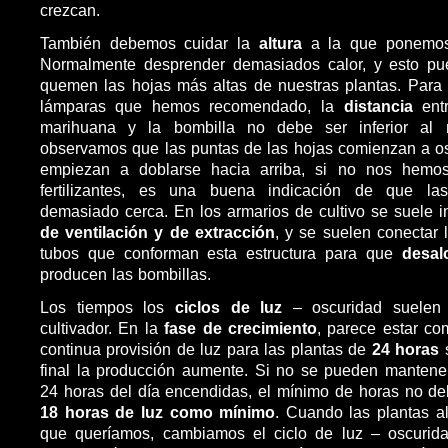
crezcan.
También debemos cuidar la
altura
a la que ponemos
Normalmente desprender demasiados calor, y esto p
quemen las hojas más altas de nuestras plantas. Para 
lámparas que hemos recomendado, la
distancia
ent
marihuana y la bombilla no debe ser inferior al
observamos que las puntas de las hojas comienzan a o
empiezan a doblarse hacia arriba, si no nos hemo
fertilizantes, es una buena indicación de que la
demasiado cerca. En los armarios de cultivo se suele i
de ventilación y de extracción
, y se suelen conectar 
tubos que conforman esta estructura para que
desal
producen las bombillas.
Los tiempos los
ciclos de luz
– oscuridad suelen 
cultivador. En la
fase de crecimiento
, parece estar c
continua provisión de luz para las plantas de
24 horas
s
final la producción aumente. Si no se pueden mantene
24 horas del día encendidas, el mínimo de horas no d
18 horas de luz como mínimo
. Cuando las plantas a
que queríamos, cambiamos el ciclo de luz – oscuridad