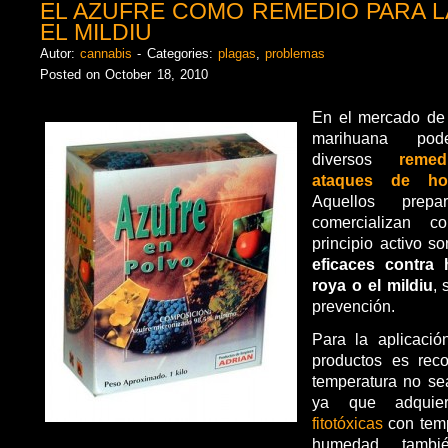
EL AZUFRE COMO REMEDIO PARA L
EL MILDIU
Autor:
cannabis
- Categories:
plagas
,
problemas
Posted on October 18, 2010
En el mercado de 
marihuana pod
diversos
reme
ataques de h
Aquellos prep
comercializan 
principio activo 
eficaces contra
roya o el mildiu
, 
prevención.
Para la aplicació
productos es rec
temperatura no se
ya que adqui
fitotóxicas
con temp
humedad tambi