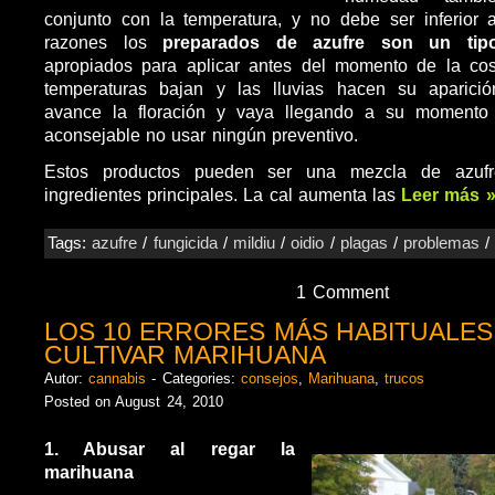
conjunto con la temperatura, y no debe ser inferior 
razones los
preparados de azufre son un tip
apropiados para aplicar antes del momento de la co
temperaturas bajan y las lluvias hacen su aparici
avance la floración y vaya llegando a su momento 
aconsejable no usar ningún preventivo.
Estos productos pueden ser una mezcla de azuf
ingredientes principales. La cal aumenta las
Leer más 
Tags:
azufre
/
fungicida
/
mildiu
/
oidio
/
plagas
/
problemas
1 Comment
LOS 10 ERRORES MÁS HABITUALES
CULTIVAR MARIHUANA
Autor:
cannabis
- Categories:
consejos
,
Marihuana
,
trucos
Posted on August 24, 2010
1. Abusar al regar la
marihuana