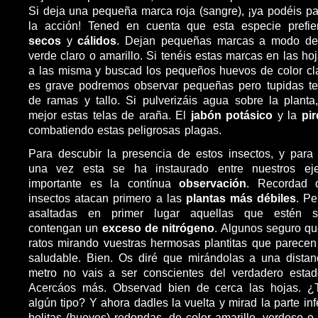
Si deja una pequeña marca roja (sangre), ¡ya podéis p
la acción! Tened en cuenta que esta especie prefi
secos
y
cálidos
. Dejan pequeñas marcas a modo de 
verde claro o amarillo. Si tenéis estas marcas en las hoj
a las misma y buscad los pequeños huevos de color clar
es grave podremos observar pequeñas pero tupidas tel
de ramas y tallo. Si pulverizáis agua sobre la planta
mejor estas telas de araña. El
jabón potásico
y la
pi
combatiendo estas peligrosas plagas.
Para descubir la presencia de estos insectos, y para 
una vez esta se ha instaurado entre nuestros ej
importante es la contínua
observación
. Recordad 
insectos atacan primero a las
plantas más débiles
. P
asaltadas en primer lugar aquellas que estén sob
contengan un
exceso de nitrógeno
. Algunos seguro qu
ratos mirando vuestras hermosas plantitas que parece
saludable. Bien. Os diré que mirándolas a una dista
metro no vais a ser conscientes del verdadero esta
Acercáos más. Observad bien de cerca las hojas. ¿
algún tipo? Y ahora dadles la vuelta y mirad la parte i
bolitas (huevos) redondas, de color amarillo, verdoso 