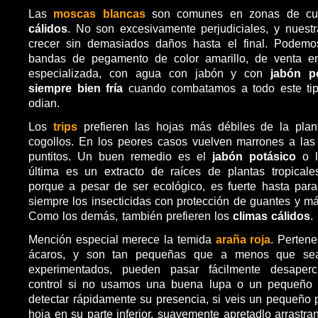
Las
moscas blancas
son comunes en zonas de cu
cálidos
. No son excesivamente perjudiciales, y nuest
crecer sin demasiados daños hasta el final. Podemo
bandas de pegamento de color amarillo, de venta en
especializada, con agua con jabón y con
jabón p
siempre bien fría
cuando combatamos a todo este tip
odian.
Los
trips
prefieren las hojas más débiles de la plan
cogollos. En los peores casos vuelven marrones a las
puntitos. Un buen remedio es el
jabón potásico
o 
última es un extracto de raíces de plantas tropicale
porque a pesar de ser ecológico, es fuerte hasta para
siempre los insecticidas con protección de guantes y má
Como los demás, también prefieren los
climas cálidos
.
Mención especial merece la temida
araña roja
. Pertene
ácaros, y son tan pequeñas que a menos que sea
experimentados, pueden pasar fácilmente desaperc
control si no usamos una buena lupa o un pequeño 
detectar rápidamente su presencia, si veis un pequeño p
hoja en su parte inferior, suavemente apretadlo arrastr