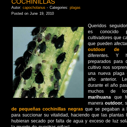
COCHINILLAS
Autor:
capocholanus
- Categories:
plagas
Posted on June 19, 2010
Queridos seguidor
es conocido 
cultivadores que c
que pueden afecta
outdoor de c
diferentes. Y
preparados para
cultivo nos sorpre
una nueva plaga d
año anterior. 
durante el año p
muchos de 
marihuana
que fu
manera
outdoor
, 
de pequeñas cochinillas negras
que se pegaban a l
para succionar su vitalidad, haciendo que las plantas
hubieran secado por falta de agua y exceso de luz sol
la muerte de nuestras niñas!