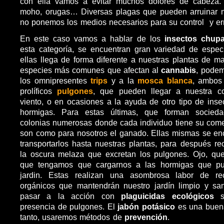
con ella vamos a evitar muchos dolores de cabeza. 
moho, orugas… Diversas plagas que pueden arruinar n
no ponemos los medios necesarios para su control y er
En este caso vamos a hablar de los
insectos
chupa
esta categoría, se encuentran gran variedad de espe
ellas llega de forma diferente a nuestras plantas de ma
especies más comunes que afectan al
cannabis
, podem
los omnipresentes
trips
y a la
mosca blanca
, ambos 
prolíficos
pulgones
, que pueden llegar a nuestra c
viento, o en ocasiones a la ayuda de otro tipo de ins
hormigas. Para estas últimas, que forman socied
colonias numerosas donde cada individuo tiene su come
son como para nosotros el ganado. Ellas mismas se en
transportarlos hasta nuestras plantas, para después r
la oscura melaza que excretan los pulgones. Ojo, que
que tengamos que cargarnos a las hormigas que pul
jardin. Estas realizan una asombrosa labor de re
orgánicos que mantendrán nuestro jardín limpio y s
pasar a la acción con
plaguicidas ecológicos
si
presencia de pulgones. El
jabón potásico
es una buena
tanto, usaremos métodos de
prevención
.