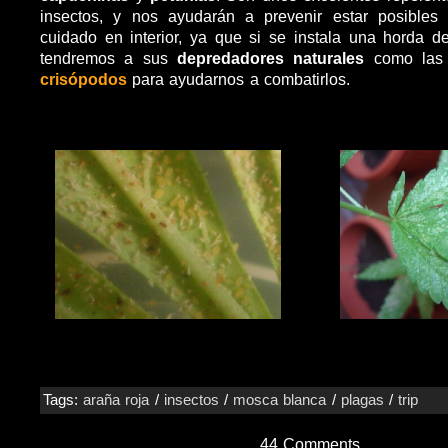
insectos, y nos ayudarán a prevenir estar posible
cuidado en interior, ya que si se instala una horda d
tendremos a sus
depredadores naturales
como la
crisópodos
para ayudarnos a combatirlos.
Tags:
araña roja
/
insectos
/
mosca blanca
/
plagas
/
trip
44 Comments