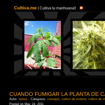
Cultiva.me
| Cultiva tu marihuana!!
CUANDO FUMIGAR LA PLANTA DE C
Autor:
teresa
- Categories:
consejos
,
cultivo de exterior
,
cultivo de in
Posted on May 24, 2011