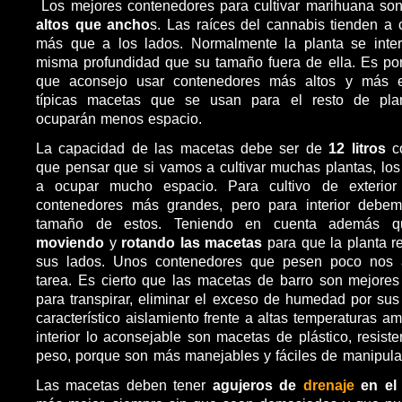
Los mejores contenedores para cultivar marihuana so
altos que ancho
s. Las raíces del cannabis tienden a 
más que a los lados. Normalmente la planta se intern
misma profundidad que su tamaño fuera de ella. Es por
que aconsejo usar contenedores más altos y más e
típicas macetas que se usan para el resto de pla
ocuparán menos espacio.
La capacidad de las macetas debe ser de
12 litros
c
que pensar que si vamos a cultivar muchas plantas, lo
a ocupar mucho espacio. Para cultivo de exterio
contenedores más grandes, pero para interior debem
tamaño de estos. Teniendo en cuenta además q
moviendo
y
rotando
las macetas
para que la planta re
sus lados. Unos contenedores que pesen poco nos 
tarea. Es cierto que las macetas de barro son mejore
para transpirar, eliminar el exceso de humedad por sus
característico aislamiento frente a altas temperaturas a
interior lo aconsejable son macetas de plástico, resist
peso, porque son más manejables y fáciles de manipula
Las macetas deben tener
agujeros de
drenaje
en el