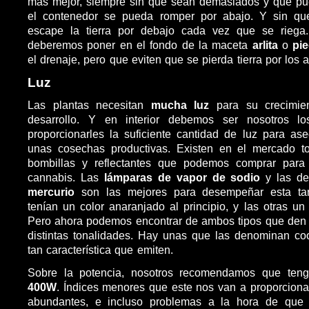
más mejor, siempre sin que sean demasiados y que pu
el contenedor se pueda romper por abajo. Y sin que
escape la tierra por debajo cada vez que se riega.
deberemos poner en el fondo de la maceta
arlita
o
pi
el drenaje, pero que eviten que se pierda tierra por los 
Luz
Las plantas necesitan
mucha luz
para su crecimien
desarrollo. Y en interior debemos ser nosotros l
proporcionarles la suficiente cantidad de luz para as
unas cosechas productivas. Existen en el mercado 
bombillas y reflectantes que podemos comprar para
cannabis. Las
lámparas de vapor de sodio
y las d
mercurio
son las mejores para desempeñar esta tar
tenían un color anaranjado al principio, y las otras un
Pero ahora podemos encontrar de ambos tipos que den 
distintas tonalidades. Hay unas que las denominan coo
tan característica que emiten.
Sobre la potencia, nosotros recomendamos que te
400W
. Índices menores que este nos van a proporcion
abundantes, e incluso problemas a la hora de que 