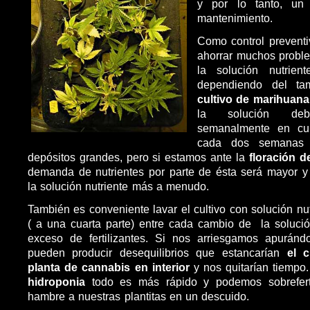
y por lo tanto, un
mantenimiento.
Como control prevent
ahorrar muchos prob
la solución nutrient
dependiendo del ta
cultivo de marihuana
la solución debe
semanalmente en cul
cada dos semanas 
depósitos grandes, pero si estamos ante la
floración d
demanda de nutrientes por parte de ésta será mayor y
la solución nutriente
más a menudo.
También es conveniente lavar el cultivo con solución nu
( a una cuarta parte) entre cada cambio de la solució
exceso de fertilizantes. Si nos arriesgamos apurán
pueden producir desequilibrios que estancarían
el c
planta de cannabis en interior
y nos quitarían tiempo
hidroponia
todo es más rápido y podemos sobreferti
hambre a nuestras plantitas en un descuido.