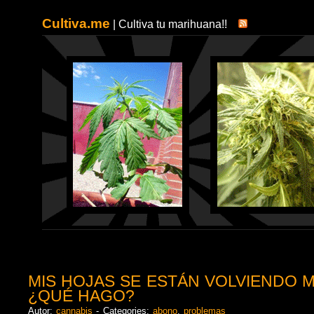
Cultiva.me
| Cultiva tu marihuana!!
MIS HOJAS SE ESTÁN VOLVIENDO
¿QUÉ HAGO?
Autor:
cannabis
- Categories:
abono
,
problemas