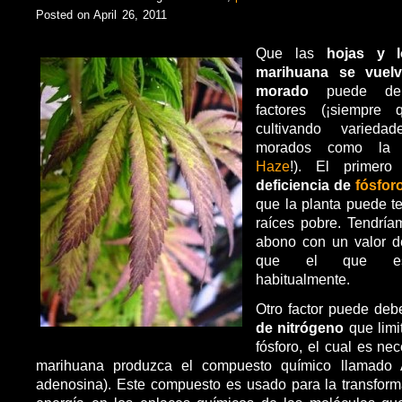
Posted on April 26, 2011
Que las
hojas y l
marihuana se vuel
morado
puede deb
factores (¡siempre
cultivando varieda
morados como l
Haze
!). El primer
deficiencia de
fósfor
que la planta puede t
raíces pobre. Tendrí
abono con un valor d
que el que es
habitualmente.
Otro factor puede de
de nitrógeno
que limi
fósforo, el cual es ne
marihuana produzca el compuesto químico llamado A
adenosina). Este compuesto es usado para la transform