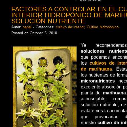
FACTORES A CONTROLAR EN EL CU
INTERIOR HIDROPÓNICO DE MARIH
SOLUCIÓN NUTRIENTE
Autor:
nanai
- Categories:
cultivo de interior
,
Cultivo hidropónico
Posted on October 5, 2010
Ya recomendamos
soluciones nutrien
que podemos encontr
los
cultivos de inte
de marihuana
. Ésta
los nutrientes de form
micronutrientes
nece
excelente absorción po
planta de
marihuana
aconsejable comp
solución nutriente, de
evitaremos la acumul
que provocarían de
nuestro
cultivo de in