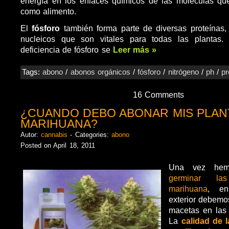
energía en los enlaces químicos de las moléculas que
como alimento.
El
fósforo
también forma parte de diversas proteínas
nucleicos que son vitales para todas las plantas.
deficiencia de fósforo se
Leer más »
Tags:
abono
/
abonos orgánicos
/
fósforo
/
nitrógeno
/
ph
/
p
16 Comments
¿CUANDO DEBO ABONAR MIS PLAN
MARIHUANA?
Autor:
cannabis
- Categories:
abono
Posted on April 18, 2011
Una vez hem
germinar la
marihuana
, en
exterior debemos
macetas en las 
La
calidad de l