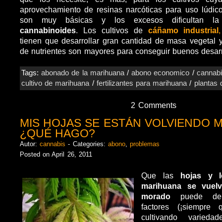
aprovechamiento de resinas narcóticas para uso lúdic
son muy básicas y los excesos dificultan 
cannabinoides
. Los cultivos de
cáñamo industrial
,
tienen que desarrollar gran cantidad de masa vegetal
de nutrientes son mayores para conseguir buenos desarr
Tags:
abonado de la marihuana
/
abono economico
/
cannab
cultivo de marihuana
/
fertilizantes para marihuana
/
plantas 
2 Comments
MIS HOJAS SE ESTÁN VOLVIENDO
¿QUÉ HAGO?
Autor:
cannabis
- Categories:
abono
,
problemas
Posted on April 26, 2011
Que las
hojas y l
marihuana se vuel
morado
puede deb
factores (¡siempre
cultivando varieda