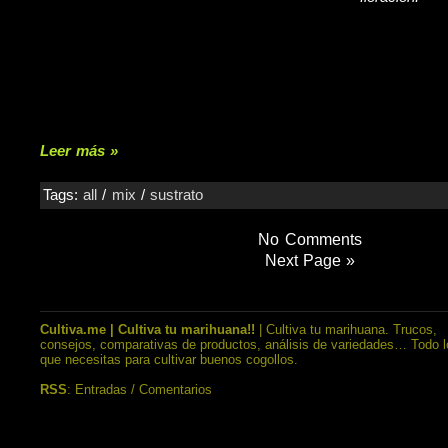
Utilizar tierra de cualquier parte o de los chinos no nos co
traer aparte del sustrato, semillas de otras plantas, y lo
venir sin esterilizar, lo que puede acarrearnos serios proble
ya está marcha, ya que el pulgón y este tipo de insectos,
estos tipos de sustratos.
Leer más »
Tags:
all
/
mix
/
sustrato
No Comments
Next Page »
Cultiva.me | Cultiva tu marihuana!!
| Cultiva tu marihuana. Trucos,
consejos, comparativas de productos, análisis de variedades… Todo l
que necesitas para cultivar buenos cogollos.
RSS
:
Entradas
/
Comentarios