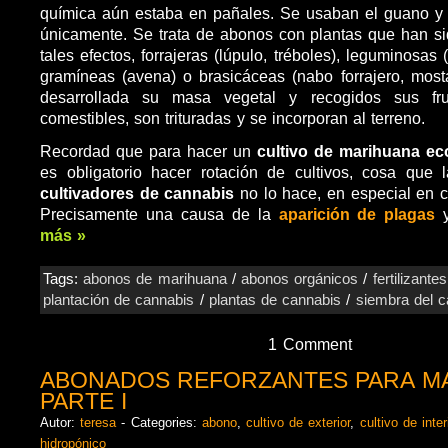
química aún estaba en pañales. Se usaban el guano y e
únicamente. Se trata de abonos con plantas que han si
tales efectos, forrajeras (lúpulo, tréboles), leguminosas 
gramíneas (avena) o brasicáceas (nabo forrajero, mos
desarrollada su masa vegetal y recogidos sus fr
comestibles, son trituradas y se incorporan al terreno.
Recordad que para hacer un
cultivo de marihuana ec
es obligatorio hacer rotación de cultivos, cosa que 
cultivadores de cannabis
no lo hace, en especial en c
Precisamente una causa de la
aparición de plagas
y
más »
Tags:
abonos de marihuana
/
abonos orgánicos
/
fertilizant
plantación de cannabis
/
plantas de cannabis
/
siembra del c
1 Comment
ABONADOS REFORZANTES PARA M
PARTE I
Autor:
teresa
- Categories:
abono
,
cultivo de exterior
,
cultivo de inter
hidropónico