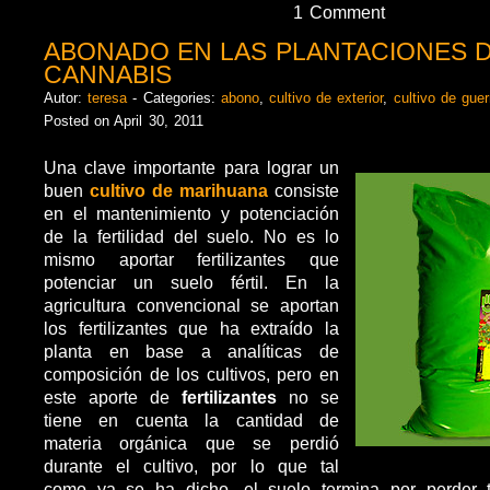
1 Comment
ABONADO EN LAS PLANTACIONES 
CANNABIS
Autor:
teresa
- Categories:
abono
,
cultivo de exterior
,
cultivo de guerr
Posted on April 30, 2011
Una clave importante para lograr un
buen
cultivo de marihuana
consiste
en el mantenimiento y potenciación
de la fertilidad del suelo. No es lo
mismo aportar fertilizantes que
potenciar un suelo fértil. En la
agricultura convencional se aportan
los fertilizantes que ha extraído la
planta en base a analíticas de
composición de los cultivos, pero en
este aporte de
fertilizantes
no se
tiene en cuenta la cantidad de
materia orgánica que se perdió
durante el cultivo, por lo que tal
como ya se ha dicho, el suelo termina por perder to