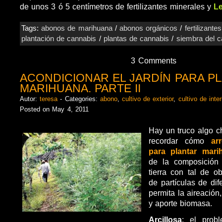
de unos 3 ó 5 centímetros de fertilizantes minerales y
L
Tags:
abonos de marihuana
/
abonos orgánicos
/
fertilizant
plantación de cannabis
/
plantas de cannabis
/
siembra del c
3 Comments
ACONDICIONAR EL JARDÍN PARA P
MARIHUANA. PARTE II
Autor:
teresa
- Categories:
abono
,
cultivo de exterior
,
cultivo de inter
Posted on May 4, 2011
Hay un truco algo c
recordar cómo
ar
para plantar mari
de la composición 
tierra con tal de o
de partículas de di
permita la aireació
y aporte biomasa.
Arcillosa
: el prob