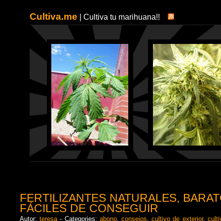
Cultiva.me
| Cultiva tu marihuana!!
FERTILIZANTES NATURALES, BARAT
FÁCILES DE CONSEGUIR
Autor:
teresa
- Categories:
abono
,
consejos
,
cultivo de exterior
,
culti