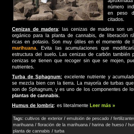
aproximada
número ind
en peso d
citados.
Cenizas de madera
: las cenizas de madera son u
orgánico para la planta de cannabis, de liberación rá
ricas en potasio. Son muy útiles en el momento de 
marihuana
. Evita las acumulaciones que modificar
estructura del suelo. Las cenizas de carbón también 
cenizas se tienen que recoger sin que se mojen, pue
nutrientes.
Turba de Sphagnum:
excelente nutriente y acumula
se mezcla bien con la tierra. La mayoría de turbas que
son de Sphagnum, y es uno de los componentes de lo
plantas de cannabis.
Humus de lombriz
: es literalmente
Leer más »
Tags:
cultivos de exterior
/
emulsión de pescado
/
fertilizante
marihuana
/
floración de la marihuana
/
harina de hueso
/
hu
planta de cannabis
/
turba