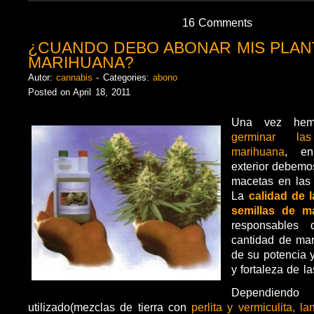
16 Comments
¿CUANDO DEBO ABONAR MIS PLAN
MARIHUANA?
Autor:
cannabis
- Categories:
abono
Posted on April 18, 2011
Una vez hem
germinar la
marihuana
, en
exterior debemos
macetas en las 
La
calidad de l
semillas de m
responsables
cantidad de mar
de su potencia y
y fortaleza de la
Dependiendo
utilizado(mezclas de tierra con
perlita y vermiculita, l