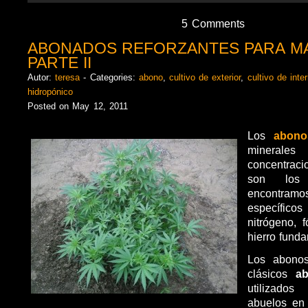
5 Comments
ABONADOS REFORZANTES PARA M
PARTE II
Autor:
teresa
- Categories:
abono
,
cultivo de exterior
,
cultivo de inter
hidropónico
Posted on May 12, 2011
Los
abono
minerales
concentracio
son los 
encontramo
específic
nitrógeno, f
hierro fund
Los abonos
clásicos
ab
utilizado
abuelos en