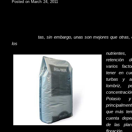
Posted on March 24, 2011
Existen muchos tipos de tierra, lo que se conoce como sustra
dentro de las macetas y donde se desarrollan las raices ) con
nuestras plan
tas, sin embargo, unas son mejores que otras, 
los
nutrientes
retención 
varios fac
tener en cu
turbas y a
lombriz, p
concentrac
Potasio 
principalment
que más ten
cuenta depe
de las plan
floración.