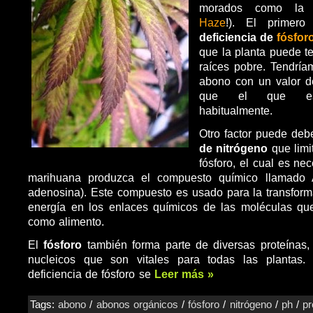
morados como l
Haze
!). El primer
deficiencia de
fósfor
que la planta puede t
raíces pobre. Tendrí
abono con un valor d
que el que es
habitualmente.
Otro factor puede de
de nitrógeno
que limi
fósforo, el cual es ne
marihuana produzca el compuesto químico llamado A
adenosina). Este compuesto es usado para la transform
energía en los enlaces químicos de las moléculas que
como alimento.
El
fósforo
también forma parte de diversas proteínas
nucleicos que son vitales para todas las plantas.
deficiencia de fósforo se
Leer más »
Tags:
abono
/
abonos orgánicos
/
fósforo
/
nitrógeno
/
ph
/
p