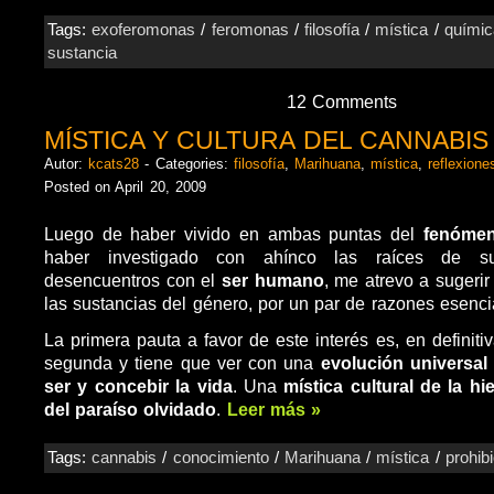
Tags:
exoferomonas
/
feromonas
/
filosofía
/
mística
/
químic
sustancia
12 Comments
MÍSTICA Y CULTURA DEL CANNABIS
Autor:
kcats28
- Categories:
filosofía
,
Marihuana
,
mística
,
reflexione
Posted on April 20, 2009
Luego de haber vivido en ambas puntas del
fenómen
haber investigado con ahínco las raíces de s
desencuentros con el
ser humano
, me atrevo a sugeri
las sustancias del género, por un par de razones esenci
La primera pauta a favor de este interés es, en definitiva
segunda y tiene que ver con una
evolución universal
ser y concebir la vida
. Una
mística cultural de la hi
del paraíso olvidado
.
Leer más »
Tags:
cannabis
/
conocimiento
/
Marihuana
/
mística
/
prohib