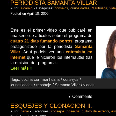
PERIODISTA SAMANTA VILLAR
Autor:
alcarajo
- Categories:
consejos
,
curiosidades
,
Marihuana
,
vid
Posted on April 10, 2009
Este es el primer video que publicaré en
una serie de artículos sobre el programa de
cuatro
21 días fumando porros
, programa
protagonizado por la periodista
Samanta
Villar
. Aquí podéis ver una
entrevista en
Internet
que le hicieron los internautas tras
la emisión del programa.
Leer más »
Tags:
cocina con marihuana
/
consejos
/
curiosidades
/
reportaje
/
Samanta Villar
/
videos
7 Comments
ESQUEJES Y CLONACION II.
Autor:
nanai
- Categories:
consejos
,
cosecha
,
cultivo de exterior
,
es