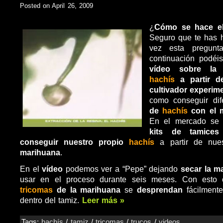
Posted on April 26, 2009
¿
Cómo se hace el
Seguro que te has
vez esta pregunt
continuación podéi
vídeo sobre la 
hachís
a partir 
cultivador experim
como conseguir di
de
hachís
con el 
En el mercado se 
kits de tamices
conseguir nuestro propio
hachís
a partir de nue
marihuana
.
En el
vídeo
podemos ver a “Pepe” dejando
secar la m
usar en el proceso durante seis meses. Con esto 
tricomas
de la marihuana
se
desprendan
fácilment
dentro del tamiz.
Leer más »
Tags:
hachís
/
tamiz
/
tricomas
/
trucos
/
videos