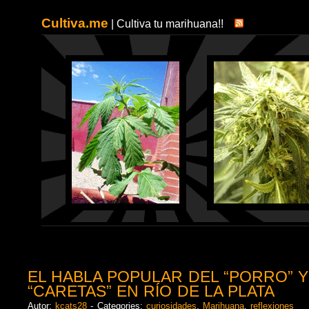
Cultiva.me
| Cultiva tu marihuana!!
EL HABLA POPULAR DEL “PORRO” Y
“CARETAS” EN RÍO DE LA PLATA
Autor:
kcats28
- Categories:
curiosidades
,
Marihuana
,
reflexiones