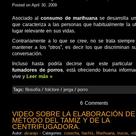
Posted on April 30, 2009
Asociado al
consumo de
marihuana
se desarrolla u
que caracteriza a las personas que habitualmente la ut
lugar relevante en sus vidas.
Contrariamente a lo que se cree, no se trata siempr
mantener a los “otros”, es decir los que discriminan s
conversación.
Incluso hasta podría decirse que este particular
fumadores de porros
, está ofreciendo buena informa
vive y
Leer más »
Tags:
filosofía
/
folclore
/
jerga
/
porro
6 Comments
VIDEO SOBRE LA ELABORACIÓN DE
MÉTODO DEL TAMIZ Y DE LA
CENTRIFUGADORA.
Autor:
alcarajo
- Categories:
cosecha
,
hachís
,
Marihuana
,
trucos
,
vi