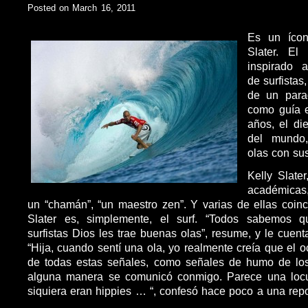
Posted on March 16, 2011
Es un ícon
Slater. E
inspirado 
de surfistas
de un para
como guía es
años, el d
del mundo,
olas con su
Kelly Slater
académicas,
un “chamán”, “un maestro zen”. Y varias de ellas coin
Slater es, simplemente, el surf. “Todos sabemos 
surfistas Dios les trae buenas olas”, resume, y le cuent
“Hija, cuando sentí una ola, yo realmente creía que el 
de todas estas señales, como señales de humo de los
alguna manera se comunicó conmigo. Parece una locu
siquiera eran hippies … “, confesó hace poco a una repo