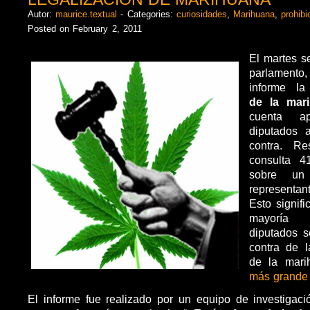
Autor:
maurice.textual
- Categories:
curiosidades
,
Marihuana
,
prohibi
Posted on February 2, 2011
El martes s
parlamen
informe l
de la mari
cuenta a
diputados 
contra. Re
consulta 4
sobre un
representan
Esto signif
mayoría 
diputados s
contra de l
de la mar
más grande
El informe fue realizado por un equipo de investigació