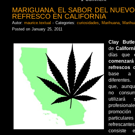
MARIGUANA, EL SABOR DEL NUEVO
REFRESCO EN CALIFORNIA
Autor:
maurice.textual
- Categories:
curiosidades
,
Marihuana
,
Marihu
Posted on January 25, 2011
Clay Butle
de
Californ
días que 
comenzará 
refrescos 
base a 
diferentes
que, aunqu
no cons
utilizará 
profesio
promoci
particul
refrescant
consiste 