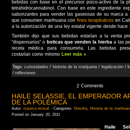
bebidas con base en el precursor psico-activo de la pl
tetrahidrocannabinol. Con base en este ingrediente ex
saborizantes para vender las gaseosas de su marca a 
que consumen marihuana con
fines terapéuticos
en Cali
a la autorización de una ley estatal vigente desde hace
También dijo que sus bebidas estarían a la venta pr
“dispensarios” o
boticas que venden la hierba
a las pe
receta médica para consumirla. Las bebidas pres
costarían como mínimo
Leer más »
Tags:
curiosidades
/
historia de la marijuana
/
legalización
/
M
/
reflexiones
2 Comments
HAILE SELASSIE, EL EMPERADOR A
DE LA POLÉMICA
Autor:
maurice.textual
- Categories:
filosofía
,
Historia de la marihuan
Posted on January 20, 2011
Haile Se