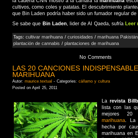
la cadena CNN mostró a la cámara la
marihuana
escon
cultivos, como coles y patatas. El descubrimiento plante
que Bin Laden podría haber sido un fumador regular de l
Se sabe que
Bin Laden
, lider de Al Qaeda, sufría
Leer
Tags:
cultivar marihuana
/
curiosidades
/
marihuana Pakistán
plantación de cannabis
/
plantaciones de marihuana
No Comments
LAS 20 CANCIONES INDISPENSABLE
MARIHUANA
Autor:
maurice.textual
- Categories:
cáñamo y cultura
Posted on April 25, 2011
La
revista Bill
lista con las q
mejores 20 
marihuana
. La 
hecha por cau
marihuana en E