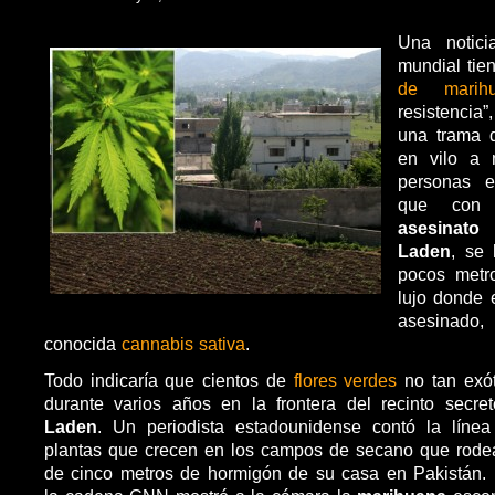
Una notici
mundial tie
de marih
resistenci
una trama 
en vilo a 
personas 
que co
asesinat
Laden
, se
pocos metr
lujo donde e
asesinado
conocida
cannabis sativa
.
Todo indicaría que cientos de
flores verdes
no tan exót
durante varios años en la frontera del recinto secr
Laden
. Un periodista estadounidense contó la líne
plantas que crecen en los campos de secano que rodea
de cinco metros de hormigón de su casa en Pakistán. 