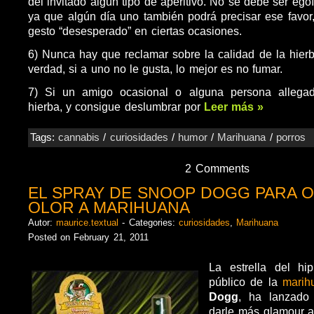
del invitado algún tipo de aperitivo. No se debe ser ego
ya que algún día uno también podrá precisar ese favor
gesto “desesperado” en ciertas ocasiones.
6) Nunca hay que reclamar sobre la calidad de la hierb
verdad, si a uno no le gusta, lo mejor es no fumar.
7) Si un amigo ocasional o alguna persona allega
hierba, y consigue deslumbrar por
Leer más »
Tags:
cannabis
/
curiosidades
/
humor
/
Marihuana
/
porros
2 Comments
EL SPRAY DE SNOOP DOGG PARA O
OLOR A MARIHUANA
Autor:
maurice.textual
- Categories:
curiosidades
,
Marihuana
Posted on February 21, 2011
La estrella del hi
público de la
marih
Dogg
, ha lanzado
darle más glamour a