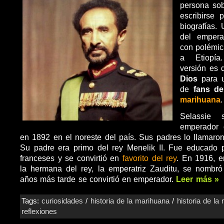
persona sob
escribirse
biografías. 
del empera
con polémic
a Etiopí
versión es 
Dios
para 
de
fans de
marihuana
.
Selassie 
emperador 
en 1892 en el noreste del país. Sus padres lo llamaro
Su padre era primo del rey Menelik II. Fue educado p
franceses y se convirtió en
favorito del rey
. En 1916, e
la hermana del rey, la emperatriz Zauditu, se nombr
años más tarde se convirtió en emperador.
Leer más »
Tags:
curiosidades
/
historia de la marihuana
/
historia de la
reflexiones