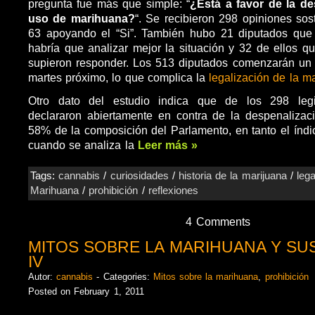
pregunta fue más que simple: “
¿Está a favor de la de
uso de marihuana?
“. Se recibieron 298 opiniones sos
63 apoyando el “Si”. También hubo 21 diputados que
habría que analizar mejor la situación y 32 de ellos q
supieron responder. Los 513 diputados comenzarán un
martes próximo, lo que complica la
legalización de la m
Otro dato del estudio indica que de los 298 leg
declararon abiertamente en contra de la despenalizac
58% de la composición del Parlamento, en tanto el índ
cuando se analiza la
Leer más »
Tags:
cannabis
/
curiosidades
/
historia de la marijuana
/
lega
Marihuana
/
prohibición
/
reflexiones
4 Comments
MITOS SOBRE LA MARIHUANA Y SU
IV
Autor:
cannabis
- Categories:
Mitos sobre la marihuana
,
prohibición
Posted on February 1, 2011