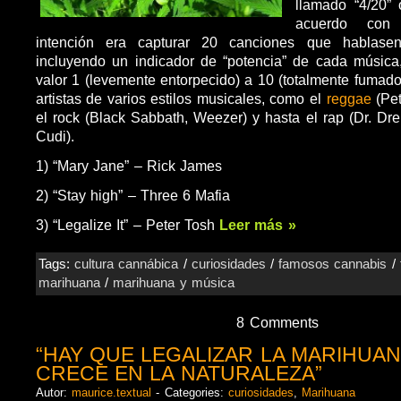
llamado “4/20”
acuerdo con 
intención era capturar 20 canciones que hablase
incluyendo un indicador de “potencia” de cada música
valor 1 (levemente entorpecido) a 10 (totalmente fumado)
artistas de varios estilos musicales, como el
reggae
(Pet
el rock (Black Sabbath, Weezer) y hasta el rap (Dr. Dre
Cudi).
1) “Mary Jane” – Rick James
2) “Stay high” – Three 6 Mafia
3) “Legalize It” – Peter Tosh
Leer más »
Tags:
cultura cannábica
/
curiosidades
/
famosos cannabis
/
marihuana
/
marihuana y música
8 Comments
“HAY QUE LEGALIZAR LA MARIHUAN
CRECE EN LA NATURALEZA”
Autor:
maurice.textual
- Categories:
curiosidades
,
Marihuana