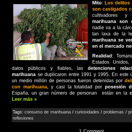
Mito
:
Los delitos
son castigados 
cultivadores 
marihuana son 
nadie va a la cárc
tan laxa de la 
marihuana se ven
en el mercado ne
Realidad
: Toman
Estados Unidos,
datos públicos y fiables, las
detenciones rela
marihuana
se duplicaron entre 1991 y 1995. En este 
un medio millón de personas fueron detenidas por
del
con marihuana
, y casi la totalidad por
posesión d
España, un gran número de personan están en la
Leer más »
Tags:
consumo de marihuana
/
curiosidades
/
problemas
/
pr
reflexiones
1 Comment