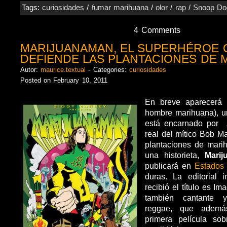
Tags:
curiosidades
/
fumar marihuana
/
olor
/
rap
/
Snoop Do
4 Comments
MARIJUANAMAN, EL SUPERHÉROE 
DEFIENDE LAS PLANTACIONES DE 
Autor:
maurice.textual
- Categories:
curiosidades
Posted on February 10, 2011
En breve aparecerá
hombre marihuana), u
está encarnado por Z
real del mítico Bob Ma
plantaciones de mari
una historieta,
Mari
publicará en
Estados
duras. La editorial 
recibió el título es Im
también cantante 
reggae, que ademá
primera película so