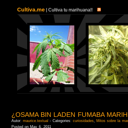
Cultiva.me
| Cultiva tu marihuana!!
¿OSAMA BIN LADEN FUMABA MARI
Autor:
maurice.textual
- Categories:
curiosidades
,
Mitos sobre la ma
Posted on May 6, 2011