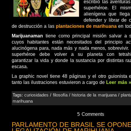
escribió las aventuras
superhéroe. El mis
alienígena que llega
defender y librar de
de destrucción a las
plantaciones de marihuana
en tod
Marijuanaman
tiene como principal misión salvar a 
cuyos habitantes están necesitados del principio ac
alucinógena para, nada más y nada menos, sobrevivir. 
superhéroe debe volver a su planeta con tetrahi
garantizar la vida y donde la sustancia por distintas 
escasa.
La graphic novel tiene 48 páginas y el otro guionista
tanto las ilustraciones estuvieron a cargo de
Leer más 
Tags:
curiosidades
/
filosofía
/
historia de la marijuana
/
plant
marihuana
5 Comments
PARLAMENTO DE BRASIL SE OPONE
LEGALIZACIÓN DE MARIHUANA