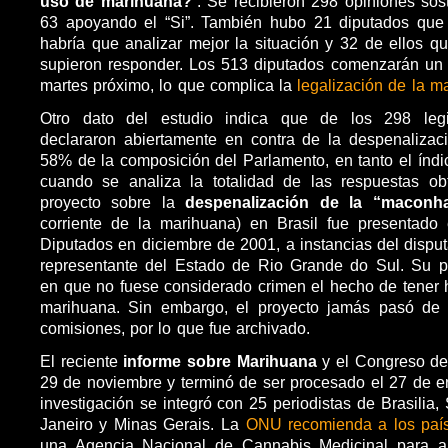
uso de marihuana?
“. Se recibieron 298 opiniones sos
63 apoyando el “Si”. También hubo 21 diputados que
habría que analizar mejor la situación y 32 de ellos q
supieron responder. Los 513 diputados comenzarán un
martes próximo, lo que complica la
legalización de la m
Otro dato del estudio indica que de los 298 leg
declararon abiertamente en contra de la despenalizac
58% de la composición del Parlamento, en tanto el índ
cuando se analiza la
totalidad de las respuestas obt
proyecto sobre la
despenalización de la “maconh
corriente de la marihuana) en Brasil fue presentad
Diputados en diciembre de 2001, a instancias del disput
representante del Estado de Rio Grande do Sul. Su pr
en que no fuese considerado crimen el hecho de tener
marihuana. Sin embargo, el proyecto jamás pasó de 
comisiones, por lo que fue archivado.
El reciente
informe sobre Marihuana
y el Congreso de 
29 de noviembre y terminó de ser procesado el 27 de e
investigación se integró con 25 periodistas de Brasilia
Janeiro y Minas Gerais. La
ONU recomienda a los paí
una Agencia Nacional de Cannabis Medicinal para ap