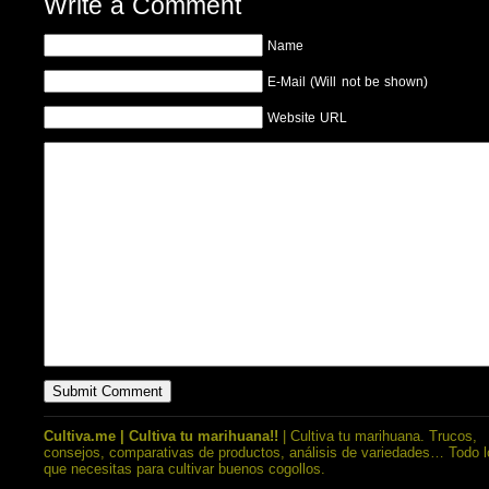
Write a Comment
Name
E-Mail (Will not be shown)
Website URL
Cultiva.me | Cultiva tu marihuana!!
| Cultiva tu marihuana. Trucos,
consejos, comparativas de productos, análisis de variedades… Todo l
que necesitas para cultivar buenos cogollos.