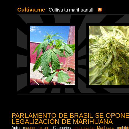
Cultiva.me
| Cultiva tu marihuana!!
PARLAMENTO DE BRASIL SE OPONE
LEGALIZACIÓN DE MARIHUANA
Autor:
maurice.textual
- Categories:
curiosidades
,
Marihuana
,
prohibi