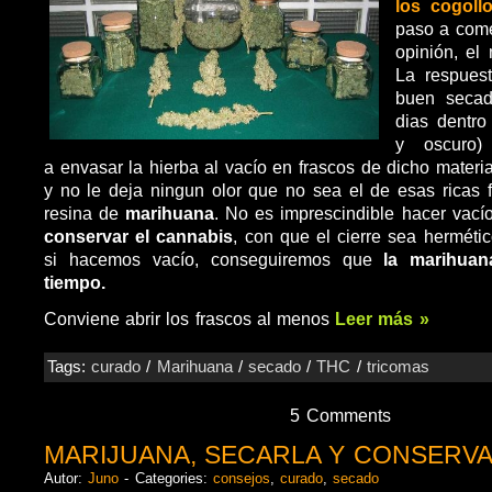
los cogoll
paso a come
opinión, el 
La respues
buen secad
dias dentro
y oscuro)
a envasar la hierba al vacío en frascos de dicho material
y no le deja ningun olor que no sea el de esas ricas 
resina de
marihuana
. No es imprescindible hacer vacío
conservar el cannabis
, con que el cierre sea herméti
si hacemos vacío, conseguiremos que
la marihua
tiempo.
Conviene abrir los frascos al menos
Leer más »
Tags:
curado
/
Marihuana
/
secado
/
THC
/
tricomas
5 Comments
MARIJUANA, SECARLA Y CONSERV
Autor:
Juno
- Categories:
consejos
,
curado
,
secado