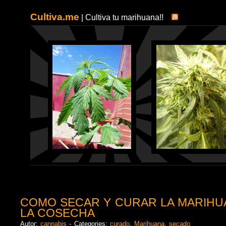
Cultiva.me
| Cultiva tu marihuana!!
COMO SECAR Y CURAR LA MARIHU
LA COSECHA
Autor:
cannabis
- Categories:
curado
,
Marihuana
,
secado