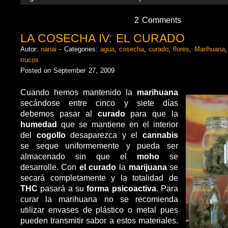
2 Comments
LA COSECHA IV: EL CURADO
Autor:
nanai
- Categories:
agua
,
cosecha
,
curado
,
flores
,
Marihuana
trucos
Posted on September 27, 2009
Cuando hemos mantenido la
marihuana
secándose entre cinco y siete días
debemos pasar al
curado
para que la
humedad
que se mantiene en el interior
del
cogollo
desaparezca y el
cannabis
se seque uniformemente y pueda ser
almacenado sin que el
moho
se
desarrolle. Con
el curado
la
marijuana
se
secará completamente y la totalidad de
THC
pasará a su
forma psicoactiva
. Para
curar la marihuana no se recomienda
utilizar envases de plástico o metal pues
pueden transmitir sabor a estos materiales.