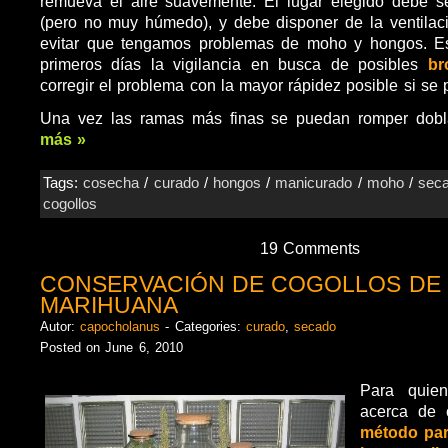
remueva el aire suavemente. El lugar elegido debe se
(pero no muy húmedo), y debe disponer de la ventilaci
evitar que tengamos problemas de moho y hongos. Es 
primeros días la vigilancia en busca de posibles
br
corregir el problema con la mayor rápidez posible si se 
Una vez las ramas más finas se puedan romper dob
más »
Tags:
cosecha
/
curado
/
hongos
/
manicurado
/
moho
/
sec
cogollos
19 Comments
CONSERVACIÓN DE COGOLLOS DE
MARIHUANA
Autor:
capocholanus
- Categories:
curado
,
secado
Posted on June 6, 2010
Para quien
acerca de
método par