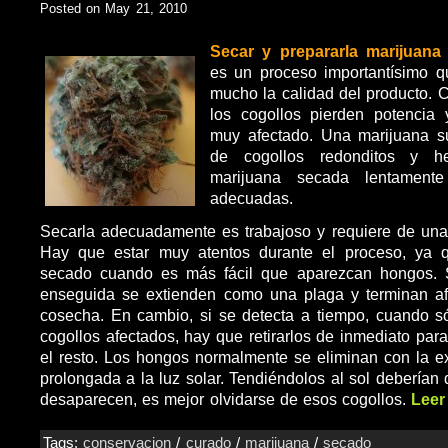
Posted on May 21, 2010
Secar y prepararla marijuana
es un proceso importantísimo 
mucho la calidad del producto.
los cogollos pierden potencia
muy afectado. Una marijuana s
de cogollos redonditos y 
marijuana secada lentamente
adecuadas.
Secarla adecuadamente es trabajoso y requiere de una 
Hay que estar muy atentos durante el proceso, ya 
secado cuando es más fácil que aparezcan hongos. 
enseguida se extienden como una plaga y terminan af
cosecha. En cambio, si se detecta a tiempo, cuando s
cogollos afectados, hay que retirarlos de inmediato par
el resto. Los hongos normalmente se eliminan con la ex
prolongada a la luz solar. Tendiéndolos al sol deberían
desaparecen, es mejor olvidarse de esos cogollos.
Leer
Tags:
conservacion
/
curado
/
marijuana
/
secado