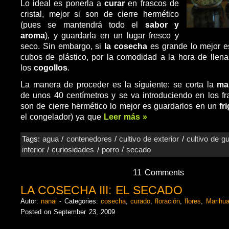
Lo ideal es ponerla a
curar
en frascos de
cristal, mejor si son de cierre hermético
(pues se mantendrá todo el
sabor y
aroma
), y guardarla en un lugar fresco y
seco. Sin embargo, si
la cosecha
es grande lo mejor e
cubos de plástico, por la comodidad a la hora de llenar
los
cogollos
.
La manera de proceder es la siguiente: se corta la
ma
de unos 40 centímetros y se va introduciendo en los fra
son de cierre hermético lo mejor es guardarlos en un
fr
el congelador) ya que
Leer más »
Tags:
agua
/
contenedores
/
cultivo de exterior
/
cultivo de gu
interior
/
curiosidades
/
porro
/
secado
11 Comments
LA COSECHA III: EL SECADO
Autor:
nanai
- Categories:
cosecha
,
curado
,
floración
,
flores
,
Marihu
Posted on September 23, 2009