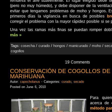
remueva el aire suavemente. El lugar elegido debe se
(pero no muy húmedo), y debe disponer de la ventilaci
evitar que tengamos problemas de moho y hongos. Es 
primeros días la vigilancia en busca de posibles
br
corregir el problema con la mayor rápidez posible si se 
Una vez las ramas más finas se puedan romper dob
más »
Tags:
cosecha
/
curado
/
hongos
/
manicurado
/
moho
/
sec
cogollos
19 Comments
CONSERVACIÓN DE COGOLLOS DE
MARIHUANA
Autor:
capocholanus
- Categories:
curado
,
secado
Posted on June 6, 2010
Para quien
acerca de
método par