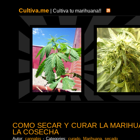
Cultiva.me
| Cultiva tu marihuana!!
COMO SECAR Y CURAR LA MARIHU
LA COSECHA
Autor:
cannabis
- Categories:
curado
,
Marihuana
,
secado