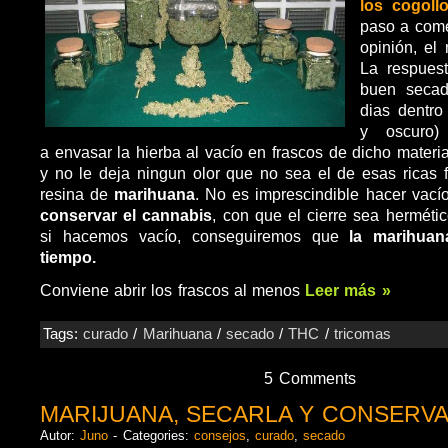
los cogoll
paso a come
opinión, el 
La respues
buen secad
dias dentro
y oscuro)
a envasar la hierba al vacío en frascos de dicho material
y no le deja ningun olor que no sea el de esas ricas 
resina de
marihuana
. No es imprescindible hacer vacío
conservar el cannabis
, con que el cierre sea herméti
si hacemos vacío, conseguiremos que
la marihua
tiempo.
Conviene abrir los frascos al menos
Leer más »
Tags:
curado
/
Marihuana
/
secado
/
THC
/
tricomas
5 Comments
MARIJUANA, SECARLA Y CONSERV
Autor:
Juno
- Categories:
consejos
,
curado
,
secado