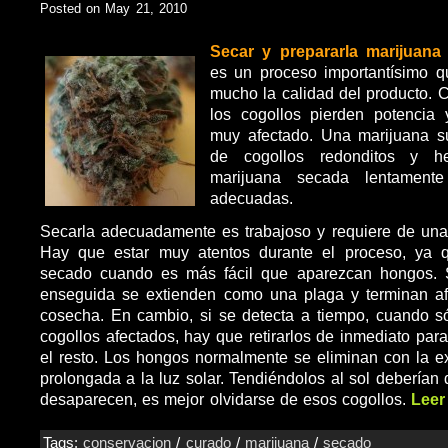
Posted on May 21, 2010
Secar y prepararla marijuana
es un proceso importantísimo 
mucho la calidad del producto.
los cogollos pierden potencia
muy afectado. Una marijuana s
de cogollos redonditos y 
marijuana secada lentamente
adecuadas.
Secarla adecuadamente es trabajoso y requiere de una 
Hay que estar muy atentos durante el proceso, ya 
secado cuando es más fácil que aparezcan hongos. 
enseguida se extienden como una plaga y terminan af
cosecha. En cambio, si se detecta a tiempo, cuando s
cogollos afectados, hay que retirarlos de inmediato par
el resto. Los hongos normalmente se eliminan con la ex
prolongada a la luz solar. Tendiéndolos al sol deberían
desaparecen, es mejor olvidarse de esos cogollos.
Leer
Tags:
conservacion
/
curado
/
marijuana
/
secado