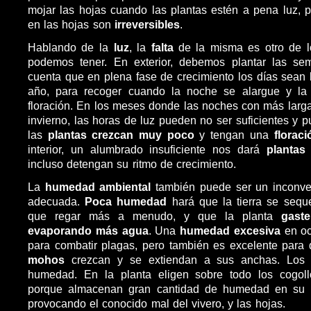
mojar las hojas cuando las plantas estén a pena luz, 
en las hojas son
irreversibles
.
Hablando de la
luz
, la
falta
de la misma es otro de 
podemos tener. En exterior, debemos plantar las sem
cuenta que en plena fase de crecimiento los días sean 
año, para recoger cuando la noche se alargue y la 
floración. En los meses donde las noches con más larga
invierno, las horas de luz pueden no ser suficientes y 
las
plantas crezcan muy poco
y tengan una
florac
interior, un alumbrado insuficiente nos dará
plantas
incluso detengan su ritmo de crecimiento.
La
humedad ambiental
también puede ser un inconven
adecuada.
Poca humedad
hará que la tierra se sequ
que regar más a menudo, y que la planta
gast
evaporando más agua
. Una
humedad excesiva
en oc
para combatir plagas, pero también es excelente para
mohos
crezcan y se extiendan a sus anchas. Los
humedad. En la planta eligen sobre todo los cogol
porque almacenan gran cantidad de humedad en su int
provocando el conocido mal del vivero, y las hojas.