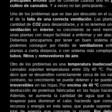
principales errores
que se comente cuando uno es
cultivo de cannabis
. Y a veces no tan principiante…
Uno de los problemas que se dan por descuido en el cult
el de la
falta de una correcta ventilación
. Las plan
cantidad de
CO2
para desarrollarse, y si no tenemos u
ventilación
en
interior
, su crecimiento se verá mer
unas plantas con mayor facilidad a enfermar y ser atac
Debemos procuparnos por tener un buen sistema de
podemos conseguir por medio de
ventiladores
enfo
plantas a cierta distancia, o con sistema más comple
tubos
,
filtros
y
removedores de aire
.
Otro de los problemas es una
temperatura inadecua
cannabis soportan temperaturas entre 10y 40 ºC. Pe
decir que se desarrollen correctamente cerca de los val
contrario, su crecimiento se puede detener y se pued
irreversibles
en las hojas. Por
encima de 40 ºC
comien
destrucción de proteínas fabricadas en las hojas hacién
Además, se aumenta la cantidad de agua que la 
evaporar para disminuir el calor, haciendo que co
recursos y energía en esta tarea, que puede supone
total de energía que consume la planta.
Por deb