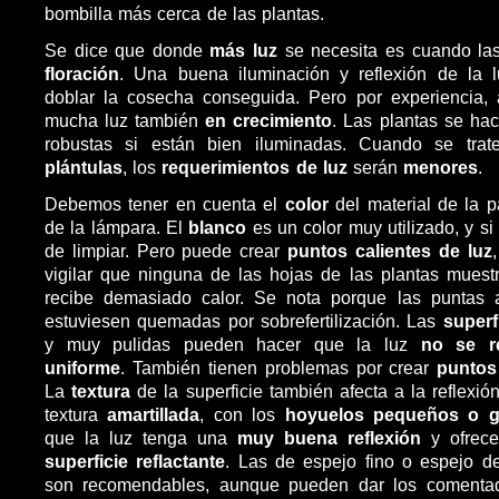
bombilla más cerca de las plantas.
Se dice que donde
más luz
se necesita es cuando la
floración
. Una buena iluminación y reflexión de la l
doblar la cosecha conseguida. Pero por experiencia,
mucha luz también
en crecimiento
. Las plantas se ha
robustas si están bien iluminadas. Cuando se tr
plántulas
, los
requerimientos de luz
serán
menores
.
Debemos tener en cuenta el
color
del material de la 
de la lámpara. El
blanco
es un color muy utilizado, y si 
de limpiar. Pero puede crear
puntos calientes de luz
vigilar que ninguna de las hojas de las plantas mues
recibe demasiado calor. Se nota porque las puntas
estuviesen quemadas por sobrefertilización. Las
superf
y muy pulidas pueden hacer que la luz
no se re
uniforme
. También tienen problemas por crear
puntos
La
textura
de la superficie también afecta a la reflexió
textura
amartillada
, con los
hoyuelos pequeños o g
que la luz tenga una
muy buena reflexión
y ofrec
superficie reflactante
. Las de espejo fino o espejo d
son recomendables, aunque pueden dar los comenta