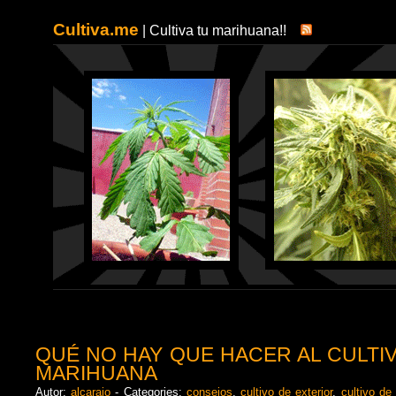
Cultiva.me
| Cultiva tu marihuana!!
QUÉ NO HAY QUE HACER AL CULTI
MARIHUANA
Autor:
alcarajo
- Categories:
consejos
,
cultivo de exterior
,
cultivo de 