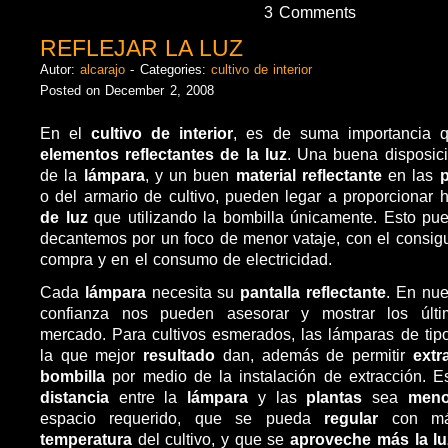
3 Comments
REFLEJAR LA LUZ
Autor:
alcarajo
- Categories:
cultivo de interior
Posted on December 2, 2008
En el
cultivo de interior
, es de suma importancia 
elementos reflectantes de la luz
. Una buena disposic
de la
lámpara
, y un buen
material reflectante
en las
o del armario de cultivo, pueden legar a proporcionar
de luz
que utilizando la bombilla únicamente. Esto pu
decantemos por un foco de menor vataje, con el consigu
compra y en el consumo de electricidad.
Cada
lámpara
necesita su
pantalla reflectante
. En nu
confianza nos pueden asesorar y mostrar los últ
mercado. Para cultivos esmerados, las lámparas de ti
la que mejor
resultado
dan, además de permitir
extr
bombilla
por medio de la instalación de extracción. E
distancia
entre la
lámpara
y las
plantas
sea
men
espacio requerido, que se pueda
regular
con m
temperatura
del cultivo, y que se
aproveche más la lu