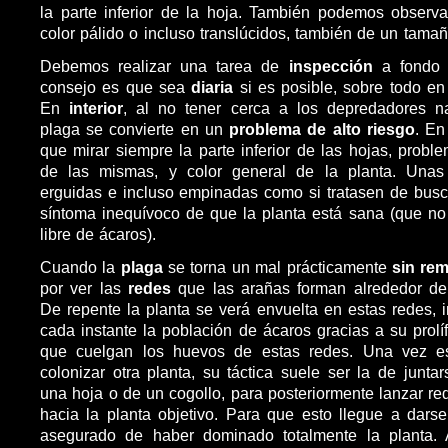
la parte inferior de la hoja. También podemos observ
color pálido o incluso translúcidos, también de un tamañ
Debemos realizar una tarea de
inspección
a fond
consejo es que sea
diaria
si es posible, sobre todo en c
En
interior
, al no tener cerca a los depredadores na
plaga se convierte en un
problema de alto riesgo
. En
que mirar siempre la parte inferior de las hojas, probl
de las mismas, y color general de la planta. Unas
erguidas e incluso empinadas como si tratasen de bus
síntoma inequívoco de que la planta está sana (que no 
libre de ácaros).
Cuando la
plaga
se torna un mal prácticamente
sin rem
por ver las
redes
que las arañas forman alrededor de
De repente la planta se verá envuelta en estas redes,
cada instante la población de ácaros gracias a su prolí
que cuelgan los huevos de estas redes. Una vez es
colonizar otra planta, su táctica suele ser la de junta
una hoja o de un cogollo, para posteriormente lanzar re
hacia la planta objetivo. Para que esto llegue a dars
asegurado de haber dominado totalmente la planta.