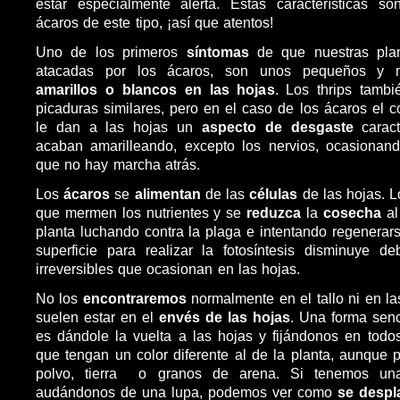
estar especialmente alerta. Estas características 
ácaros de este tipo, ¡así que atentos!
Uno de los primeros
síntomas
de que nuestras pla
atacadas por los ácaros, son unos pequeños y
amarillos o blancos en las hojas
. Los thrips tamb
picaduras similares, pero en el caso de los ácaros el c
le dan a las hojas un
aspecto de desgaste
caract
acaban amarilleando, excepto los nervios, ocasionan
que no hay marcha atrás.
Los
ácaros
se
alimentan
de las
células
de las hojas. 
que mermen los nutrientes y se
reduzca
la
cosecha
al
planta luchando contra la plaga e intentando regenerars
superficie para realizar la fotosíntesis disminuye d
irreversibles que ocasionan en las hojas.
No los
encontraremos
normalmente en el tallo ni en l
suelen estar en el
envés de las hojas
. Una forma senc
es dándole la vuelta a las hojas y fijándonos en tod
que tengan un color diferente al de la planta, aunque
polvo, tierra o granos de arena. Si tenemos un
audándonos de una lupa, podemos ver como
se despl