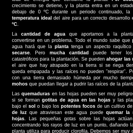
crecimiento se detiene, y la planta entra en un estad
debajo de 0 ºC durante un periodo continuado, la 
temperatura ideal
del aire para un correcto desarrollo
ºC
.
La
cantidad de agua
que aportamos a la plant
convertirse en un problema. Todo el mundo sabe que
agua hará que la
planta
tenga un aspecto raquítico
secarse
. Pero
mucha cantidad
puede tener los
catastróficos para la plantación. Se pueden
ahogar las 
el aire que hay atrapado en la tierra si se riega de
queda empapada y las raíces no pueden "respirar". 
con una tierra demasiado húmeda por mucho tiem
mohos
que puedan llegar a pudrir las raíces de la plant
Las
quemaduras
en las hojas pueden ser muy peligro
si se forman
gotitas de agua en las hojas
y las pla
bajo el
sol
o bajo los
potentes focos
de un cultivo de 
de luz
que atraviesan este agua puede
quemar la s
hojas
. Las pequeñas gotas sobre las hojas actúa
concentrando los rayos de luz en un punto, dañando la
planta utiliza para producir clorofila. Debemos ser muy