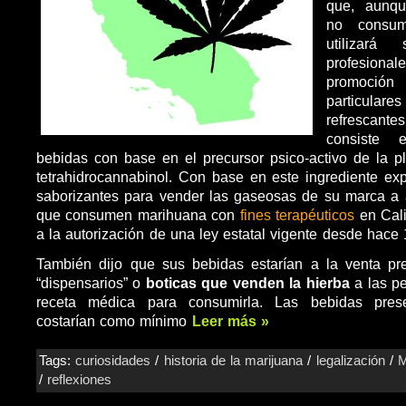
que, aunqu
no cons
utilizará 
profesio
promoci
particul
refrescant
consiste 
bebidas con base en el precursor psico-activo de la pl
tetrahidrocannabinol. Con base en este ingrediente ex
saborizantes para vender las gaseosas de su marca a 
que consumen marihuana con
fines terapéuticos
en Cali
a la autorización de una ley estatal vigente desde hace
También dijo que sus bebidas estarían a la venta pr
“dispensarios” o
boticas que venden la hierba
a las pe
receta médica para consumirla. Las bebidas pres
costarían como mínimo
Leer más »
Tags:
curiosidades
/
historia de la marijuana
/
legalización
/
M
/
reflexiones