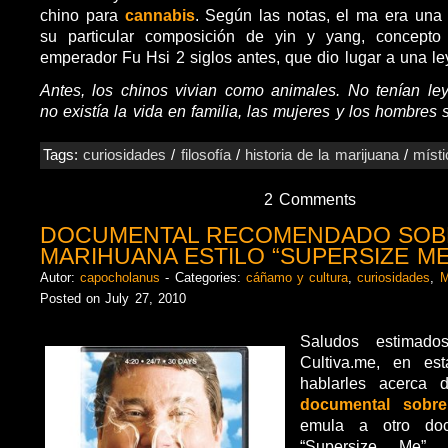
chino para
cannabis
. Según las notas, el ma era una
su particular composición de yin y yang, concepto
emperador Fu Hsi 2 siglos antes, que dio lugar a una l
Antes, los chinos vivian como animales. No tenían le
no existía la vida en familia, las mujeres y los hombres
Tags:
curiosidades
/
filosofía
/
historia de la marijuana
/
místi
2 Comments
DOCUMENTAL RECOMENDADO SOB
MARIHUANA ESTILO “SUPERSIZE ME
Autor:
capocholanus
- Categories:
cáñamo y cultura
,
curiosidades
,
M
Posted on July 27, 2010
Saludos estimado
Cultiva.me, en es
hablarles acerca
documental sobre
emula a otro doc
“Supersize Me”, 