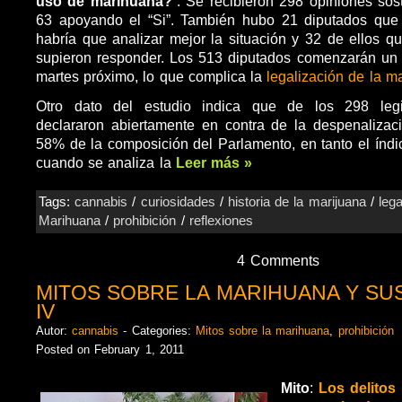
uso de marihuana?
“. Se recibieron 298 opiniones sos
63 apoyando el “Si”. También hubo 21 diputados que
habría que analizar mejor la situación y 32 de ellos q
supieron responder. Los 513 diputados comenzarán un
martes próximo, lo que complica la
legalización de la m
Otro dato del estudio indica que de los 298 leg
declararon abiertamente en contra de la despenalizac
58% de la composición del Parlamento, en tanto el índ
cuando se analiza la
Leer más »
Tags:
cannabis
/
curiosidades
/
historia de la marijuana
/
lega
Marihuana
/
prohibición
/
reflexiones
4 Comments
MITOS SOBRE LA MARIHUANA Y SU
IV
Autor:
cannabis
- Categories:
Mitos sobre la marihuana
,
prohibición
Posted on February 1, 2011
Mito
:
Los delitos