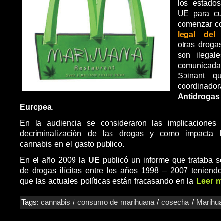
los estado
UE para cu
comenzar c
legal del
otras droga
son ilegale
comunic
Spinant
q
coordinad
Antidrogas
Europea
.
En la audiencia se consideraron las implicaciones 
decriminalización de las drogas y como impacta l
cannabis en el gasto publico.
En el año 2009 la
UE
publicó un informe que trataba 
de drogas ilícitas entre los años 1998 – 2007 tenien
que las actuales políticas están fracasando en la
Leer 
Tags:
cannabis
/
consumo de marihuana
/
cosecha
/
Marihu