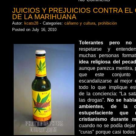
JUICIOS Y PREJUICIOS CONTRA E
DE LA MARIHUANA
Autor:
kcats28
- Categories:
cáñamo y cultura
,
prohibición
Posted on July 16, 2010
Tolerantes pero no
respetarse y entende
muchas personas form
idea religiosa del peca
aunque parezca mentira, 
que este conjunto
escandalizarse al mejor 
todo lo que implique es
de la conciencia: “La sat
las drogas”.
No se habla
ambientes, de la 
estupefaciente que 
cristianismo durante 
cuando no se podía dejar
“curas” porque casi todos