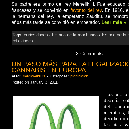
Su padre era primo del rey Menelik II. Fue educado p
franceses y se convirtió en
favorito del rey
. En 1916, e
la hermana del rey, la emperatriz Zauditu, se nombr
años más tarde se convirtió en emperador.
Leer más »
Tags:
curiosidades
/
historia de la marihuana
/
historia de la
reflexiones
3 Comments
UN PASO MÁS PARA LA LEGALIZACI
CANNABIS EN EUROPA
Autor:
sergioventura
- Categories:
prohibición
Posted on January 3, 2011
Tras una a
discutía so
del cannab
miembros, 
decidió no r
las iniciati