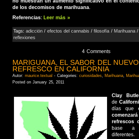
no muestran un aumento significativo en el conten
de los decomisos de marihuana
.
Referencias
:
Leer más »
Tags:
adicción
/
efectos del cannabis
/
filosofía
/
Marihuana
reflexiones
4 Comments
MARIGUANA, EL SABOR DEL NUEVO
REFRESCO EN CALIFORNIA
Autor:
maurice.textual
- Categories:
curiosidades
,
Marihuana
,
Marihu
Posted on January 25, 2011
Clay Butle
de
Californ
días que 
comenzará 
refrescos 
base a 
diferentes