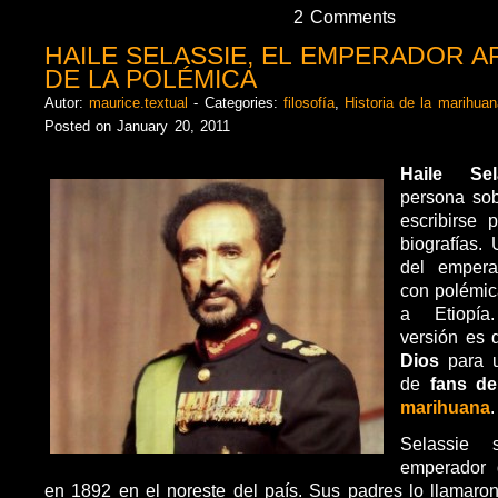
2 Comments
HAILE SELASSIE, EL EMPERADOR A
DE LA POLÉMICA
Autor:
maurice.textual
- Categories:
filosofía
,
Historia de la marihuan
Posted on January 20, 2011
Haile Se
persona sob
escribirse
biografías. 
del empera
con polémic
a Etiopí
versión es 
Dios
para 
de
fans de
marihuana
.
Selassie 
emperador 
en 1892 en el noreste del país. Sus padres lo llamaro