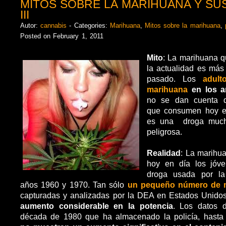
MITOS SOBRE LA MARIHUANA Y SU
III
Autor:
cannabis
- Categories:
Marihuana
,
Mitos sobre la marihuana
,
Posted on February 1, 2011
Mito
: La marihuana 
la actualidad es más
pasado. Los
adul
marihuana
en los a
no se dan cuenta 
que consumen hoy en
es una droga much
peligrosa.
Realidad
: La marih
hoy en día los jóv
droga usada por la
años 1960 y 1970. Tan sólo
un pequeño número de 
capturadas y analizadas por la DEA en Estados Unido
aumento considerable en la potencia
. Los datos 
década de 1980 que ha almacenado la policía, hasta 