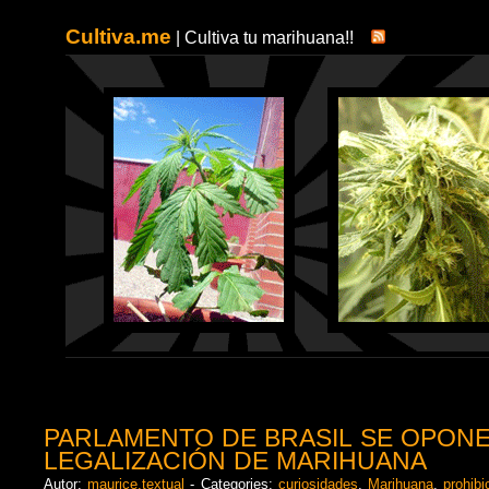
Cultiva.me
| Cultiva tu marihuana!!
PARLAMENTO DE BRASIL SE OPONE
LEGALIZACIÓN DE MARIHUANA
Autor:
maurice.textual
- Categories:
curiosidades
,
Marihuana
,
prohibi