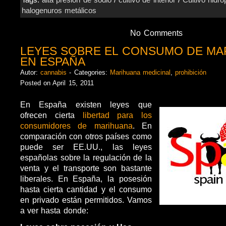
Tags:
alta presión de sodio
/
cultivo de interior
/
Cultivo hidro
halogenuros metálicos
No Comments
LEYES SOBRE EL CONSUMO DE MA
EN ESPAÑA
Autor:
cannabis
- Categories:
Marihuana medicinal
,
prohibición
Posted on April 15, 2011
En España existen leyes que
ofrecen cierta
libertad para los
consumidores de marihuana
. En
comparación con otros países como
puede ser EE.UU., las leyes
españolas sobre la regulación de la
venta y el transporte son bastante
liberales. En España, la posesión
hasta cierta cantidad y el consumo
en privado están permitidos. Vamos
a ver hasta donde: