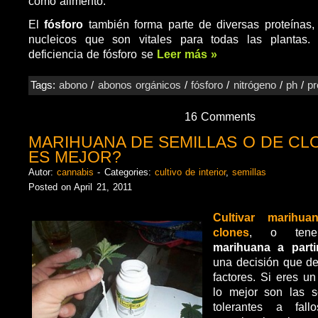
como alimento.
El
fósforo
también forma parte de diversas proteínas
nucleicos que son vitales para todas las plantas.
deficiencia de fósforo se
Leer más »
Tags:
abono
/
abonos orgánicos
/
fósforo
/
nitrógeno
/
ph
/
p
16 Comments
MARIHUANA DE SEMILLAS O DE CL
ES MEJOR?
Autor:
cannabis
- Categories:
cultivo de interior
,
semillas
Posted on April 21, 2011
Cultivar marihu
clones
, o te
marihuana a parti
una decisión que 
factores. Si eres un
lo mejor son las 
tolerantes a fal