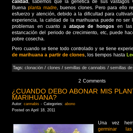
calidad
, sabemos que la genética de sus vástagos v
Buena
planta madre
, buenos clones. Pero para ello r
esfuerzo y atención, debido a la dificultad para cultiva
experiencia, la calidad de la marihuana puede no ser 
problemas en cuanto a
ataque de hongos
en las 
estancación del periodo de crecimiento, etc, puede ha
pobre cosecha.
Pero cuando se tiene todo controlado y se tiene experi
de marihuana a partir de clones
, los tiempos hasta
Le
Tags:
clonación
/
clones
/
semillas de cannabis
/
semillas d
2 Comments
¿CUANDO DEBO ABONAR MIS PLAN
MARIHUANA?
Autor:
cannabis
- Categories:
abono
Posted on April 18, 2011
Una vez hem
germinar la