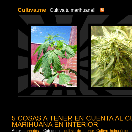
Cultiva.me
| Cultiva tu marihuana!!
5 COSAS A TENER EN CUENTA AL C
MARIHUANA EN INTERIOR
Autor:
cannabis
- Categories:
cultivo de interior
,
Cultivo hidropónico