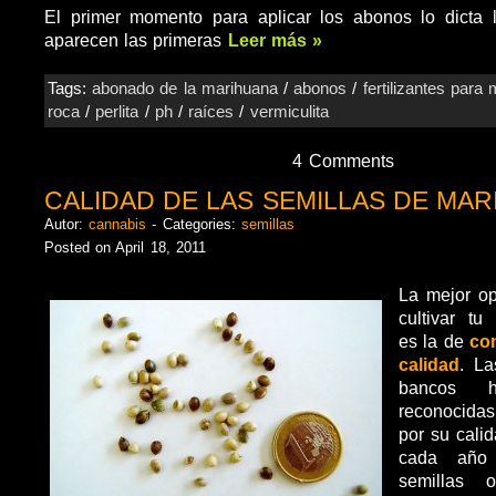
El primer momento para aplicar los abonos lo dicta 
aparecen las primeras
Leer más »
Tags:
abonado de la marihuana
/
abonos
/
fertilizantes para
roca
/
perlita
/
ph
/
raíces
/
vermiculita
4 Comments
CALIDAD DE LAS SEMILLAS DE MA
Autor:
cannabis
- Categories:
semillas
Posted on April 18, 2011
La mejor op
cultivar tu
es la de
co
calidad
. La
bancos h
reconocid
por su calid
cada año 
semillas 