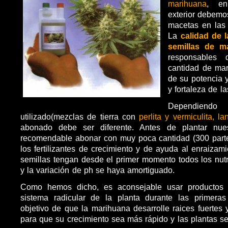
marihuana
, en
exterior debemos
macetas en las 
La
calidad de l
semillas de m
responsables
cantidad de mar
de su potencia y
y fortaleza de la
Dependiendo
utilizado(mezclas de tierra con
perlita y vermiculita, l
abonado debe ser diferente. Antes de plantar nues
recomendable abonar con muy poca cantidad (300 parte
los fertilizantes de crecimiento y de ayuda al enraizam
semillas tengan desde el primer momento todos los nutr
y la variación de ph se haya amortiguado.
Como hemos dicho, es aconsejable usar productos p
sistema radicular de la planta durante las primer
objetivo de que la marihuana desarrolle raices fuertes 
para que su crecimiento sea más rápido y las plantas 