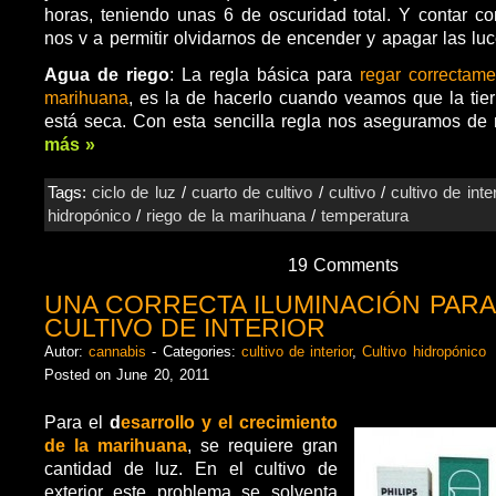
horas, teniendo unas 6 de oscuridad total. Y contar c
nos v a permitir olvidarnos de encender y apagar las luc
Agua de riego
: La regla básica para
regar correctam
marihuana
, es la de hacerlo cuando veamos que la tierr
está seca. Con esta sencilla regla nos aseguramos de
más »
Tags:
ciclo de luz
/
cuarto de cultivo
/
cultivo
/
cultivo de inter
hidropónico
/
riego de la marihuana
/
temperatura
19 Comments
UNA CORRECTA ILUMINACIÓN PARA
CULTIVO DE INTERIOR
Autor:
cannabis
- Categories:
cultivo de interior
,
Cultivo hidropónico
Posted on June 20, 2011
Para el
d
esarrollo y el crecimiento
de la marihuana
, se requiere gran
cantidad de luz. En el cultivo de
exterior este problema se solventa