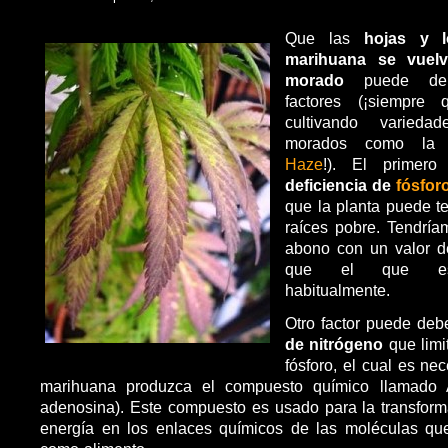
Que las
hojas y l
marihuana se vuel
morado
puede deb
factores (¡siempre
cultivando varieda
morados como l
Haze
!). El primer
deficiencia de
fósfor
que la planta puede t
raíces pobre. Tendrí
abono con un valor d
que el que es
habitualmente.
Otro factor puede de
de nitrógeno
que limi
fósforo, el cual es ne
marihuana produzca el compuesto químico llamado A
adenosina). Este compuesto es usado para la transform
energía en los enlaces químicos de las moléculas que