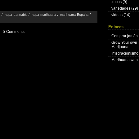
trucos
(9)
variedades
(29)
a
/
mapa cannabis
/
mapa marihuana
/
marihuana España
/
videos
(14)
Enlaces
5 Comments
Comprar jamón 
Grow Your own
Marijuana
Integracionism
Marihuana web