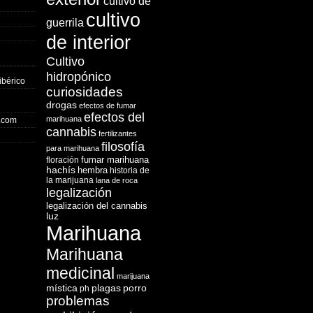
cultivo de
cultivo
guerrila
de interior
Cultivo
hidropónico
ibérico
curiosidades
drogas
efectos de fumar
efectos del
marihuana
o.com
cannabis
fertilizantes
filosofía
para marihuana
fumar marihuana
floración
hachís
hembra
historia de
la marijuana
lana de roca
legalización
legalización del cannabis
luz
Marihuana
Marihuana
medicinal
marijuana
mística
plagas
porro
ph
problemas