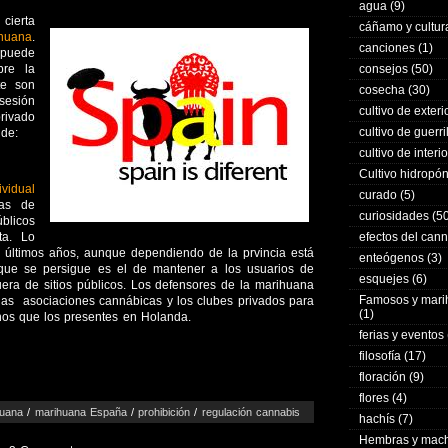
agua
(9)
cierta
cáñamo y cultur
ihuana
.
canciones
(1)
 puede
bre la
consejos
(50)
te son
cosecha
(30)
sesión
cultivo de exteri
privado
cultivo de guerri
nde:
cultivo de interio
Cultivo hidropó
vidual
curado
(5)
tas de
curiosidades
(50
blicos
ta. Lo
efectos del can
 últimos años, aunque dependiendo de la prvincia está
enteógenos
(3)
que se persigue es el de mantener a los usuarios de
esquejes
(6)
fuera de sitios públicos. Los defensores de la marihuana
Famosos y mar
las asociaciones cannábicas y los clubes privados para
(1)
os que los presentes en Holanda.
ferias y eventos
filosofía
(17)
floración
(9)
flores
(4)
huana
/
marihuana España
/
prohibición
/
regulación cannabis
hachís
(7)
Hembras y mac