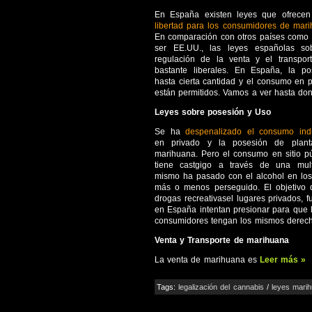
En España existen leyes que ofrecen 
libertad para los consumidores de mar
En comparación con otros países como
ser EE.UU., las leyes españolas so
regulación de la venta y el transpor
bastante liberales. En España, la po
hasta cierta cantidad y el consumo en 
están permitidos. Vamos a ver hasta do
Leyes sobre posesión y Uso
Se ha
despenalizado el consumo indi
en privado y la posesión de plan
marihuana. Pero el consumo en sitio pú
tiene castgigo a través de una mul
mismo ha pasado con el alcohol en los
más o menos perseguido. El objetivo 
drogas recreativasel lugares privados, 
en España intentan presionar para que 
consumidores tengan los mismos derech
Venta y Transporte de marihuana
La venta de marihuana es
Leer más »
Tags:
legalización del cannabis
/
leyes mari