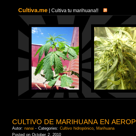
Cultiva.me
| Cultiva tu marihuana!!
CULTIVO DE MARIHUANA EN AEROP
Autor:
nanai
- Categories:
Cultivo hidropónico
,
Marihuana
Posted on October 2, 2010