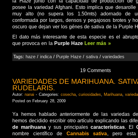
la Haze junto con la capacidad de producción de g
posee la variedad Afghani. Esto implica que desarolle
muy alto (no supera los 1.50mts) adornado de u
conformada por largos, densos y pegajosos brotes y ho
oscuro que dejan ver los génes de sativa de la Purple 
El dato más interesante de esta especie es el abrupt
que provoca en la
Purple Haze
Leer más »
Tags:
haze
/
indica
/
Purple Haze
/
sativa
/
variedades
19 Comments
VARIEDADES DE MARIHUANA. SATIVA
RUDELARIS.
Autor:
nanai
- Categories:
cosecha
,
curiosidades
,
Marihuana
,
varied
Posted on February 28, 2009
Ya hemos hablado anteriormente de las variedas de
hemos decidido escribir otro artículo explicando las dif
de marihuana
y sus principales
características
. El
nombre científico de
Cannabis sativa
, pero est