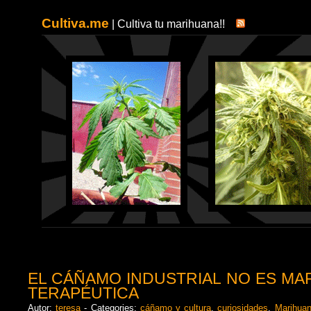
Cultiva.me
| Cultiva tu marihuana!!
EL CÁÑAMO INDUSTRIAL NO ES MA
TERAPÉUTICA
Autor:
teresa
- Categories:
cáñamo y cultura
,
curiosidades
,
Marihuan