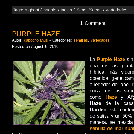
Tags:
afghani
/
hachís
/
indica
/
Sensi Seeds
/
variedades
1 Comment
PURPLE HAZE
Autor:
capocholanus
- Categories:
semillas
,
variedades
Posted on August 6, 2010
La
Purple Haze
sin
una de las plant
hibrida más vigor
obtenida genética
alrededor del año 19
cruza de las vari
como
Haze
y
Af
Haze
de la ca
Garden
esta confo
de sativa y un 50% 
manera, se mezcl
semilla de marihua