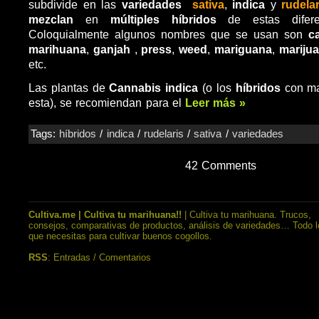
subdivide en las
variedades
sativa
,
indica
y
rudelar
mezclan
en
múltiples híbridos
de estas diferen
Coloquialmente algunos nombres que se usan son
c
marihuana
,
ganjah
,
press
,
weed
,
mariguana
,
mariju
etc.
Las plantas de
Cannabis indica
(o los
híbridos
con ma
esta), se recomiendan para el
Leer más »
Tags:
híbridos
/
indica
/
rudelaris
/
sativa
/
variedades
42 Comments
Cultiva.me | Cultiva tu marihuana!!
| Cultiva tu marihuana. Trucos,
consejos, comparativas de productos, análisis de variedades… Todo l
que necesitas para cultivar buenos cogollos.
RSS
:
Entradas
/
Comentarios