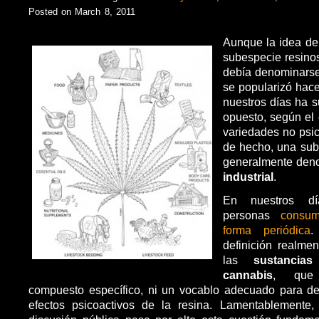
Posted on March 8, 2011
Aunque la idea de
subespecie resino
debía denominars
se popularizó hac
nuestros días ha s
opuesto, según el 
variedades no psi
de hecho, una su
generalmente de
industrial
.
En nuestros dí
personas
consu
forma periódica
.
definición realmen
las
sustancia
cannabis
, que
compuesto específico, ni un vocablo adecuado para de
efectos psicoactivos de la resina. Lamentablemente,