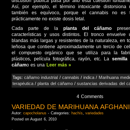
discusión pública pasa por alto esta cuestión fundame
Así, por ejemplo, el término intoxicante distorsiona
también es equívoco, porque el cannabis no es 
prácticamente no existe dosis letal.
Cada parte de la
planta del cáñamo
presen
características y usos distintos. El tronco envuelve
blandas más largas y resistentes de la naturaleza, en 
leñosa que contiene aproximadamente un tercio de ce
el compuesto orgánico que se utiliza para la fabr
plásticos, película fotográfica, rayón, etc. La
semilla
cáñam
o es una
Leer más »
Tags:
cáñamo industrial
/
cannabis
/
indica
/
Marihuana medic
terapéutica
/
planta del cáñamo
/
sustancias derivadas del c
4 Comments
VARIEDAD DE MARIHUANA AFGHANI
Autor:
capocholanus
- Categories:
hachís
,
variedades
Posted on August 6, 2010