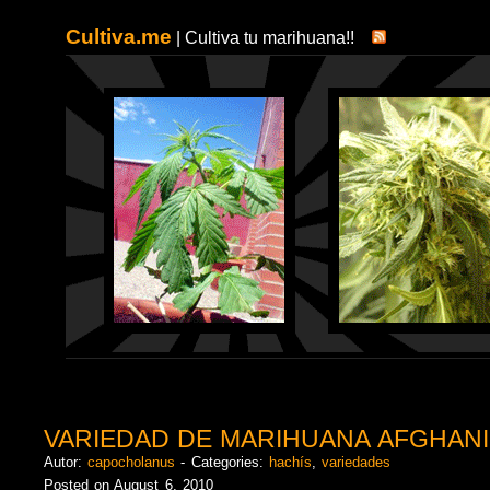
Cultiva.me
| Cultiva tu marihuana!!
VARIEDAD DE MARIHUANA AFGHANI
Autor:
capocholanus
- Categories:
hachís
,
variedades
Posted on August 6, 2010