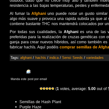
outdoor, dado que no crece muy alto y tambien mues
resistencia a las bajas temperaturas,
pestes y enfermed
Al fumar la
Afghani
uno puede notar un gusto similar
algo más suave y provoca una rapida subida ya que al 
contiene bastante THC nos mantendrá colocados por un 
Por todas sus cualidades, la
Afghani
es una de las v
preferidas para la realización de cruzas genéticas con 
ganja para crear nuevos híbridos, así como también es 
fabricar hachís. Aquí podéis
comprar semillas de Afgh
Tags:
afghani
/
hachís
/
indica
/
Sensi Seeds
/
variedades
Manda este post por email
(
1
votes, average:
5.00
out of 
Semillas de Hash Plant
Purple Haze