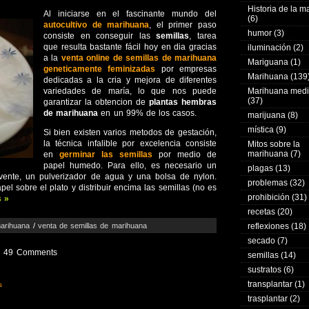
Historia de la 
Al iniciarse en el fascinante mundo del
(6)
autocultivo de marihuana
, el primer paso
humor
(3)
consiste en conseguir las
semillas
, tarea
que resulta bastante fácil hoy en dia gracias
iluminación
(2)
a la
venta online de semillas de marihuana
Mariguana
(1)
geneticamente feminizadas
por empresas
Marihuana
(139
dedicadas a la cria y mejora de diferentes
variedades de maría, lo que nos puede
Marihuana medi
(37)
garantizar la obtencion de
plantas hembras
de marihuana
en un 99% de los casos.
marijuana
(8)
mística
(9)
Si bien existen varios metodos de gestación,
la técnica infalible por excelencia consiste
Mitos sobre la
marihuana
(7)
en
germinar las semillas
por medio de
papel humedo. Para ello, es necesario un
plagas
(13)
orvente, un pulverizador de agua y una bolsa de nylon.
problemas
(32)
el sobre el plato y distribuir encima las semillas (no es
prohibición
(31)
 »
recetas
(20)
marihuana
/
venta de semillas de marihuana
reflexiones
(18)
secado
(7)
49 Comments
semillas
(14)
sustratos
(6)
transplantar
(1)
s
trasplantar
(2)