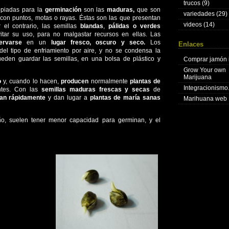
trucos
(9)
piadas para la
germinación
son las
maduras,
que son
variedades
(29)
 con puntos, motas o rayas. Éstas son las que presentan
videos
(14)
r el contrario, las semillas
blandas
,
pálidas o verdes
itar su uso, para no malgastar recursos en ellas. Las
ervarse
en un
lugar fresco, oscuro y seco.
Los
Enlaces
del tipo de enfriamiento por aire, y no se condensa la
eden guardar las semillas, en una bolsa de plástico y
Comprar jamón 
Grow Your own
Marijuana
o
y, cuando lo hacen,
producen
normalmente
plantas de
Integracionism
ntes. Con las
semillas maduras frescas y secas
de
an rápidamente
y dan lugar a
plantas de maría sanas
Marihuana web
o, suelen tener menor capacidad para germinan, y el