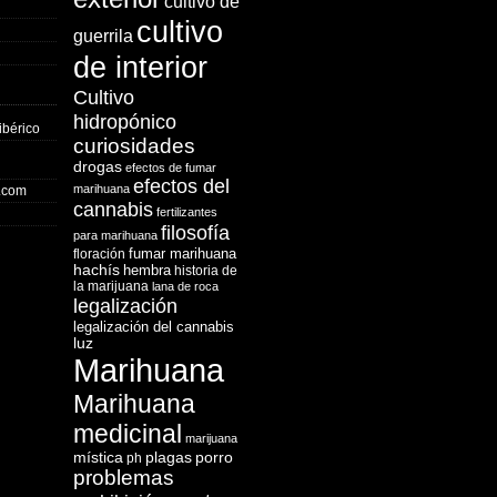
cultivo de
cultivo
guerrila
de interior
Cultivo
hidropónico
ibérico
curiosidades
drogas
efectos de fumar
efectos del
marihuana
o.com
cannabis
fertilizantes
filosofía
para marihuana
fumar marihuana
floración
hachís
hembra
historia de
la marijuana
lana de roca
legalización
legalización del cannabis
luz
Marihuana
Marihuana
medicinal
marijuana
mística
plagas
porro
ph
problemas