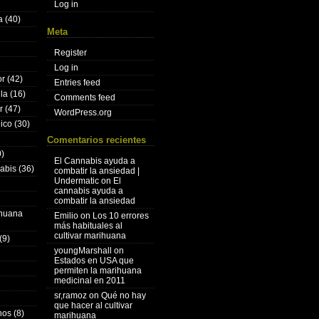
Log in
a
(40)
Meta
Register
Log in
or
(42)
Entries feed
lla
(16)
Comments feed
r
(47)
WordPress.org
nico
(30)
Comentarios recientes
)
El Cannabis ayuda a
nabis
(36)
combatir la ansiedad |
Undermatic
on
El
cannabis ayuda a
combatir la ansiedad
ihuana
Emilio
on
Los 10 errores
más habituales al
cultivar marihuana
(9)
youngMarshall
on
Estados en USA que
permiten la marihuana
medicinal en 2011
sr,ramoz
on
Qué no hay
que hacer al cultivar
hos
(8)
marihuana