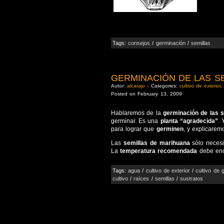
Tags:
consejos
/
germinación
/
semillas
GERMINACIÓN DE LAS S
Autor:
alcarajo
- Categories:
cultivo de exterior
Posted on February 13, 2009
Hablaremos de la
germinación de las 
germinar. Es una
planta “agradecida”
.
para lograr que
germinen
, y explicarem
Las
semillas de marihuana
sólo neces
La
temperatura recomendada
debe enc
Tags:
agua
/
cultivo de exterior
/
cultivo de g
cultivo
/
raíces
/
semillas
/
sustratos