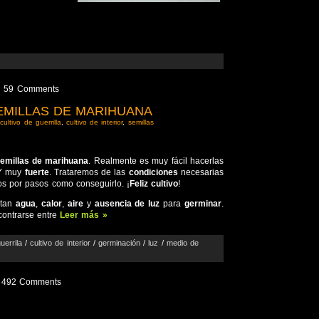
59 Comments
EMILLAS DE MARIHUANA
,
cultivo de guerrilla
,
cultivo de interior
,
semillas
semillas de marihuana
. Realmente es muy fácil hacerlas
 Y muy
fuerte
. Trataremos de las
condiciones
necesarias
os por pasos como conseguirlo. ¡
Feliz cultivo
!
itan
agua
,
calor
,
aire
y
ausencia de luz
para
germinar
.
ontrarse entre
Leer más »
uerrila
/
cultivo de interior
/
germinación
/
luz
/
medio de
492 Comments