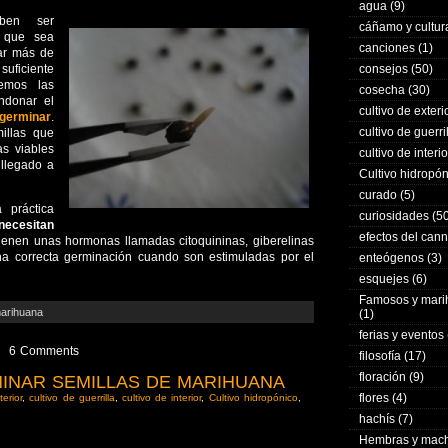
agua
(9)
en ser
cáñamo y cultur
 que sea
canciones
(1)
rar más de
suficiente
consejos
(50)
emos las
cosecha
(30)
ndonar el
cultivo de exteri
germinar
.
cultivo de guerri
illas que
s viables
cultivo de interio
 llegado a
Cultivo hidropó
curado
(5)
 práctica
curiosidades
(50
necesitan
efectos del can
tienen unas hormonas llamadas citoquininas, giberelinas
a correcta germinación cuando son estimuladas por el
enteógenos
(3)
esquejes
(6)
Famosos y mar
marihuana
(1)
ferias y eventos
6 Comments
filosofía
(17)
floración
(9)
MINAR SEMILLAS DE MARIHUANA
flores
(4)
terior
,
cultivo de guerrilla
,
cultivo de interior
,
Cultivo hidropónico
,
hachís
(7)
Hembras y mac