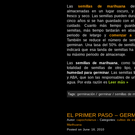
Las
semillas de marihuana
deb
almacenadas en un lugar oscuro, y
fresco y seco. Las semillas pueden du
cinco años si se han guardado con el 
cuidado. Cuanto más tiempo guard
semillas, más tiempo tardarán en aba
periodo de letargo y
comenzar a 
También se reduce el número de sem
germinan. Una tasa del 50% de semilla
indicará que esa tanda de semillas ha
su máximo periodo de almacenaje.
Las
semillas de marihuana
, como la
totalidad de semillas de otro tipo,
humedad para germinar
. Las semillas 
y ABA, que son las responsables de un
agua. Por esta razón es
Leer más »
Tags:
germinación
/
germinar
/
semillas de 
EL PRIMER PASO – GER
Autor:
capocholanus
- Categories:
cultivo de ex
Marihuana
Posted on June 16, 2010