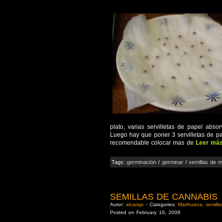
plato, varias servilletas de papel abs
Luego hay que poner 3 servilletas de pap
recomendable colocar mas de
Leer más
Tags:
germinación
/
germinar
/
semillas de 
SEMILLAS DE CANNABIS
Autor:
alcarajo
- Categories:
Marihuana
,
semilla
Posted on February 16, 2009