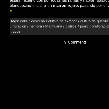
estarán extendidos por todas las ramas y habrán pasad
blanquecino inicial a un
marrón rojizo
, pasando por el
»
Tags:
cáliz
/
cosecha
/
cultivo de exterior
/
cultivo de guerrila
/
floración
/
hembra
/
Marihuana
/
pistilos
/
porro
/
prefloració
trucos
9 Comments