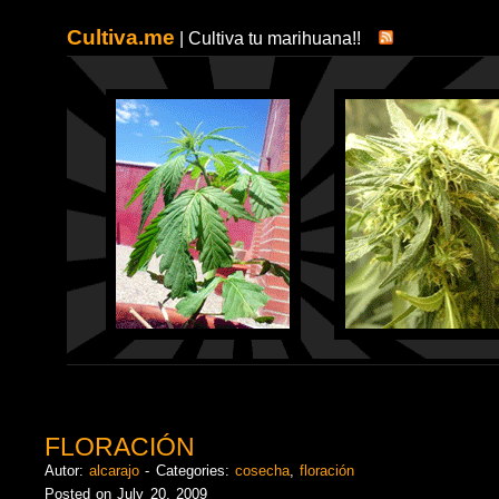
Cultiva.me
| Cultiva tu marihuana!!
FLORACIÓN
Autor:
alcarajo
- Categories:
cosecha
,
floración
Posted on July 20, 2009