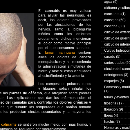
agua
(9)
cáñamo y cultur
El
cannabis e
s muy valioso
canciones
(1)
para aliviar las neuralgias, es
decir, los dolores provocados
consejos
(50)
por las afectaciones de los
cosecha
(30)
nervios. Tanto la bibliografía
cultivo de exteri
médica como los enfermos
cultivo de guerri
propiamente dichos mencionan
el dolor como motivo principal
cultivo de interio
por el que consumen cannabis.
Cultivo hidropó
El
fumar marihuana
también
curado
(5)
alivia los dolores de cabeza
menopáusicos y se recomienda
curiosidades
(50
la administración simultánea de
efectos del can
hierro y aloe si están vinculados
enteógenos
(3)
al estreñimiento y la anemia.
esquejes
(6)
Los campesinos polacos, rusos
Famosos y mar
y lituanos solían inhalar los
(1)
de las
plantas de cáñamo
, que arrojaban sobre piedras
ferias y eventos
elas. Las explicaciones que dan los enfermos sobre el
uso del cannabis para controlar los dolores crónicos y
filosofía
(17)
 es que durante las temporadas que habían tomado
floración
(9)
es les producían efectos secundarios y la mayoría les
flores
(4)
hachís
(7)
 calmante
se sintieron mucho mejor, con más humor, y
Hembras y mac
armacia se redujeron considerablemente.