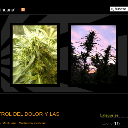
arihuana!!
TROL DEL DOLOR Y LAS
Categories
s
,
Marihuana
,
Marihuana medicinal
abono
(17)