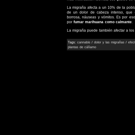
La migraña afecta a un 10% de la pobla
de un dolor de cabeza intenso, que 
borrosa, náuseas y vómitos. Es por e
por
fumar marihuana como calmante
.
La migraña puede también afectar a lo
Tags:
cannabis
/
dolor y las migrañas
/
efec
plantas de cáñamo