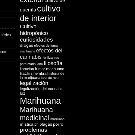
cultivo de
cultivo
guerrila
de interior
Cultivo
hidropónico
ibérico
curiosidades
drogas
efectos de fumar
efectos del
marihuana
o.com
cannabis
fertilizantes
filosofía
para marihuana
fumar marihuana
floración
hachís
hembra
historia de
la marijuana
lana de roca
legalización
legalización del cannabis
luz
Marihuana
Marihuana
medicinal
marijuana
mística
plagas
porro
ph
problemas