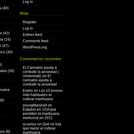
Log in
a
(40)
Meta
Register
Log in
or
(42)
Entries feed
lla
(16)
Comments feed
r
(47)
WordPress.org
nico
(30)
Comentarios recientes
)
El Cannabis ayuda a
nabis
(36)
combatir la ansiedad |
Undermatic
on
El
cannabis ayuda a
combatir la ansiedad
ihuana
Emilio
on
Los 10 errores
más habituales al
cultivar marihuana
(9)
youngMarshall
on
Estados en USA que
permiten la marihuana
medicinal en 2011
sr,ramoz
on
Qué no hay
que hacer al cultivar
hos
(8)
marihuana