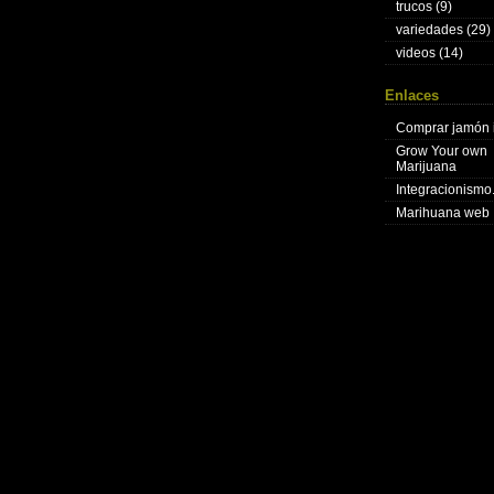
trucos
(9)
variedades
(29)
videos
(14)
Enlaces
Comprar jamón 
Grow Your own
Marijuana
Integracionism
Marihuana web