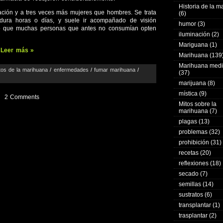
Historia de la 
ción y a tres veces más mujeres que hombres. Se trata
(6)
dura horas o días, y suele ir acompañado de visión
humor
(3)
so que muchas personas que antes no consumían opten
iluminación
(2)
Mariguana
(1)
s
Leer más »
Marihuana
(139
Marihuana medi
tos de la marihuana
/
enfermedades
/
fumar marihuana
/
(37)
marijuana
(8)
mística
(9)
2 Comments
Mitos sobre la
marihuana
(7)
plagas
(13)
problemas
(32)
prohibición
(31)
recetas
(20)
reflexiones
(18)
secado
(7)
semillas
(14)
sustratos
(6)
transplantar
(1)
trasplantar
(2)