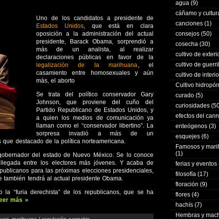
agua
(9)
cáñamo y cultur
Uno de los candidatos a presidente de
canciones
(1)
Estados Unidos
, que está en clara
oposición a la administración del actual
consejos
(50)
presidente, Barack Obama, sorprendió a
cosecha
(30)
más de un analista, al realizar
cultivo de exteri
declaraciones públicas en favor de la
cultivo de guerri
legalización de la marihuana
, el
casamiento entre homosexuales y aún
cultivo de interio
más, el aborto
Cultivo hidropó
Se trata del político conservador Gary
curado
(5)
Johnson, que proviene del cuño del
curiosidades
(50
Partido Republicano de Estados Unidos, y
efectos del can
a quien los medios de comunicación ya
llaman como el “conservador libertino”. La
enteógenos
(3)
sorpresa invadió a más de un
esquejes
(6)
que destacado de la política norteamericana.
Famosos y mar
(1)
 gobernador del estado de Nuevo México. Se lo conoce
 llegada entre los electores más jóvenes. Y acaba de
ferias y eventos
publicanos para las próximas elecciones presidenciales,
filosofía
(17)
 también tendrá al actual presidente Obama.
floración
(9)
la “furia derechista” de los republicanos, que se ha
flores
(4)
eer más »
hachís
(7)
Hembras y mac
eyes marihuana
/
regulación cannabis