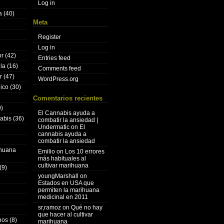
Log in
a
(40)
Meta
Register
Log in
or
(42)
Entries feed
lla
(16)
Comments feed
r
(47)
WordPress.org
nico
(30)
Comentarios recientes
)
El Cannabis ayuda a
nabis
(36)
combatir la ansiedad |
Undermatic
on
El
cannabis ayuda a
combatir la ansiedad
ihuana
Emilio
on
Los 10 errores
más habituales al
cultivar marihuana
(9)
youngMarshall
on
Estados en USA que
permiten la marihuana
medicinal en 2011
sr,ramoz
on
Qué no hay
que hacer al cultivar
hos
(8)
marihuana