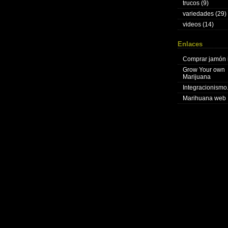
trucos
(9)
variedades
(29)
videos
(14)
Enlaces
Comprar jamón 
Grow Your own
Marijuana
Integracionism
Marihuana web