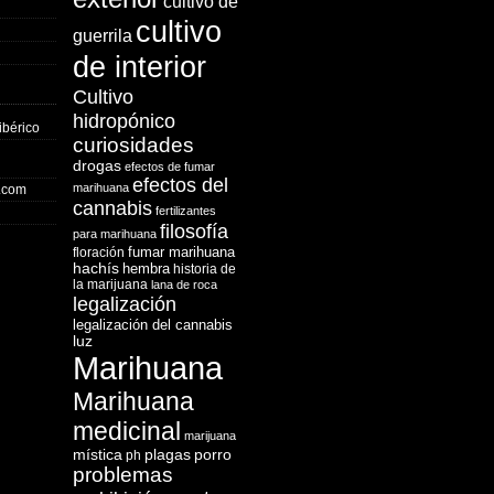
cultivo de
cultivo
guerrila
de interior
Cultivo
hidropónico
ibérico
curiosidades
drogas
efectos de fumar
efectos del
marihuana
o.com
cannabis
fertilizantes
filosofía
para marihuana
fumar marihuana
floración
hachís
hembra
historia de
la marijuana
lana de roca
legalización
legalización del cannabis
luz
Marihuana
Marihuana
medicinal
marijuana
mística
plagas
porro
ph
problemas