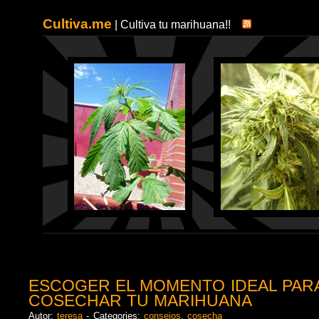
Cultiva.me
| Cultiva tu marihuana!!
ESCOGER EL MOMENTO IDEAL PAR
COSECHAR TU MARIHUANA
Autor:
teresa
- Categories:
consejos
,
cosecha