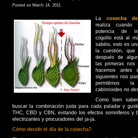
Posted on March 14, 2011
La
cosecha de
realiza cuando
potencia de inf
cogollo está al 
sabéis, esto es un
la cuestión, que
después de algu
las primeras nos
hacemos antes 
siguientes nos pa
permitimos l
cabinnoides no de
Como bien sabem
buscar la combinación justa para cada paladar y gusto
THC, CBD y CBN, evitando los efectos somníferos y 
electrizantes y procuradores del ja-ja.
Cómo decidir el día de la cosecha?