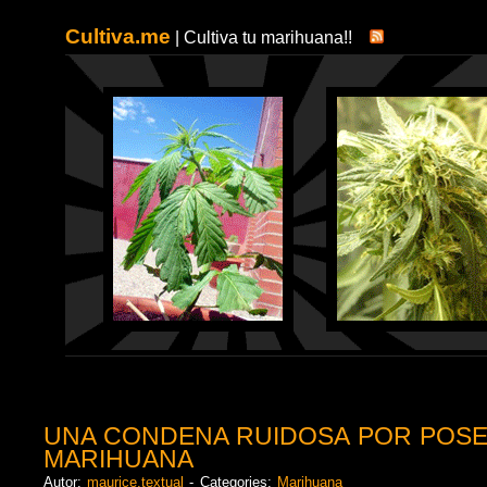
Cultiva.me
| Cultiva tu marihuana!!
UNA CONDENA RUIDOSA POR POSE
MARIHUANA
Autor:
maurice.textual
- Categories:
Marihuana