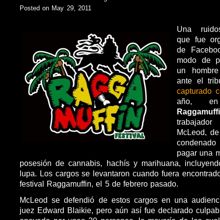
Posted on May 29, 2011
Una ruid
que fue or
de Faceboo
modo de pr
un hombre
ante el tri
capturado 
año, 
Raggamuff
trabajado
McLeod, de
condenad
pagar una m
posesión de cannabis, hachís y marihuana, incluyen
lupa. Los cargos se levantaron cuando fuera encontrad
festival Raggamuffin, el 5 de febrero pasado.
McLeod se defendió de estos cargos en una audiencia
juez Edward Blaikie, pero aún así fue declarado culpa