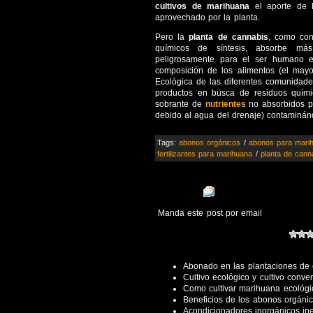
cultivos de marihuana
el aporte de N
aprovechado por la planta.
Pero la
planta de cannabis
, como cons
químicos de síntesis, absorbe más
peligrosamente para el ser humano en
composición de los alimentos (el mayo
Ecológica de las diferentes comunidade
productos en busca de residuos quími
sobrante de
nutrientes
no absorbidos pa
debido al agua del drenaje) contaminánd
Tags:
abonos orgánicos
/
abonos para mari
fertilizantes para marihuana
/
planta de cann
Manda este post por email
Abonado en las plantaciones de
Cultivo ecológico y cultivo conve
Como cultivar marihuana ecológica
Beneficios de los abonos orgánic
Acondicionadores inorgánicos iner