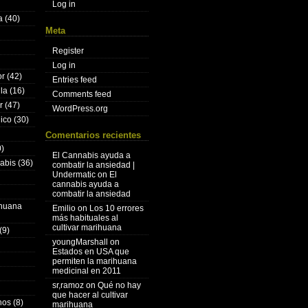
Log in
a
(40)
Meta
Register
Log in
or
(42)
Entries feed
lla
(16)
Comments feed
r
(47)
WordPress.org
nico
(30)
Comentarios recientes
)
El Cannabis ayuda a
nabis
(36)
combatir la ansiedad |
Undermatic
on
El
cannabis ayuda a
combatir la ansiedad
ihuana
Emilio
on
Los 10 errores
más habituales al
cultivar marihuana
(9)
youngMarshall
on
Estados en USA que
permiten la marihuana
medicinal en 2011
sr,ramoz
on
Qué no hay
que hacer al cultivar
hos
(8)
marihuana