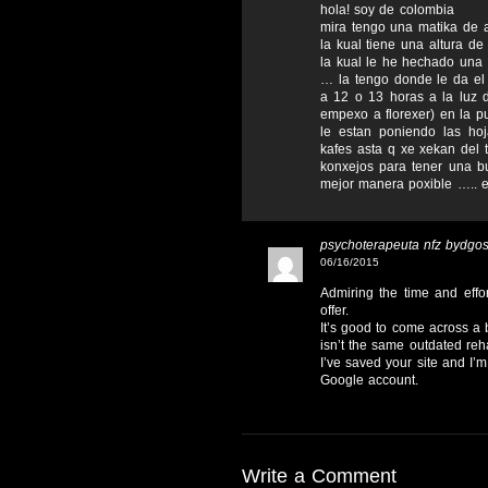
hola! soy de colombia
mira tengo una matika de
la kual tiene una altura 
la kual le he hechado una
… la tengo donde le da el
a 12 o 13 horas a la luz 
empexo a florexer) en la p
le estan poniendo las hoj
kafes asta q xe xekan del 
konxejos para tener una b
mejor manera poxible ….. e
psychoterapeuta nfz bydgo
06/16/2015
Admiring the time and effor
offer.
It’s good to come across a 
isn’t the same outdated reh
I’ve saved your site and I’
Google account.
Write a Comment