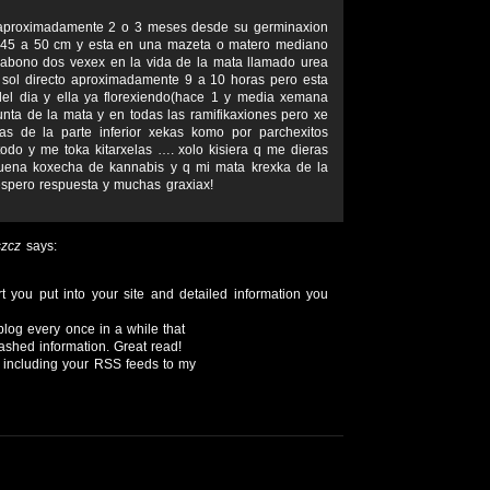
 aproximadamente 2 o 3 meses desde su germinaxion
de 45 a 50 cm y esta en una mazeta o matero mediano
 abono dos vexex en la vida de la mata llamado urea
 sol directo aproximadamente 9 a 10 horas pero esta
del dia y ella ya florexiendo(hace 1 y media xemana
unta de la mata y en todas las ramifikaxiones pero xe
as de la parte inferior xekas komo por parchexitos
todo y me toka kitarxelas …. xolo kisiera q me dieras
uena koxecha de kannabis y q mi mata krexka de la
spero respuesta y muchas graxiax!
szcz
says:
t you put into your site and detailed information you
blog every once in a while that
ashed information. Great read!
m including your RSS feeds to my