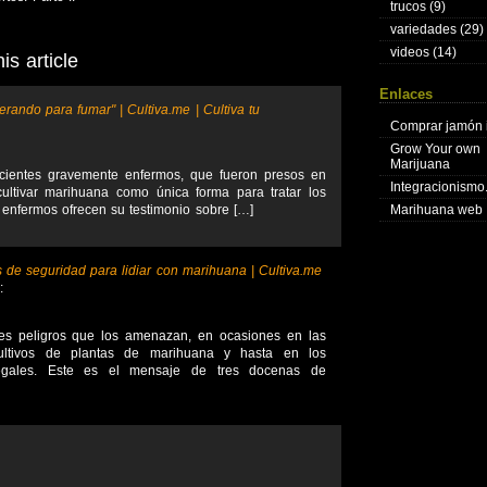
trucos
(9)
variedades
(29)
videos
(14)
s article
Enlaces
rando para fumar" | Cultiva.me | Cultiva tu
Comprar jamón 
Grow Your own
Marijuana
pacientes gravemente enfermos, que fueron presos en
Integracionism
ultivar marihuana como única forma para tratar los
enfermos ofrecen su testimonio sobre […]
Marihuana web
de seguridad para lidiar con marihuana | Cultiva.me
:
ves peligros que los amenazan, en ocasiones en las
ultivos de plantas de marihuana y hasta en los
legales. Este es el mensaje de tres docenas de