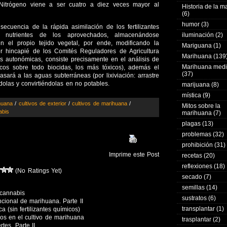
itrógeno viene a ser cuatro a diez veces mayor al
Historia de la 
(6)
humor
(3)
ecuencia de la rápida asimilación de los fertilizantes
 nutrientes de los aprovechados, almacenándose
iluminación
(2)
 el propio tejido vegetal, por ende, modificando la
Mariguana
(1)
r hincapié de los Comités Reguladores de Agricultura
Marihuana
(139
s autonómicas, consiste precisamente en el análisis de
Marihuana medi
cos sobre todo biocidas, los más tóxicos), además el
(37)
sará a las aguas subterráneas (por lixiviación: arrastre
olas y convirtiéndolas en no potables.
marijuana
(8)
mística
(9)
huana
/
cultivos de exterior
/
cultivos de marihuana
/
Mitos sobre la
abis
marihuana
(7)
plagas
(13)
problemas
(32)
prohibición
(31)
Imprime este Post
recetas
(20)
reflexiones
(18)
(No Ratings Yet)
secado
(7)
semillas
(14)
 cannabis
sustratos
(6)
ncional de marihuana. Parte II
transplantar
(1)
 (sin fertilizantes químicos)
os en el cultivo de marihuana
trasplantar
(2)
tes. Parte II