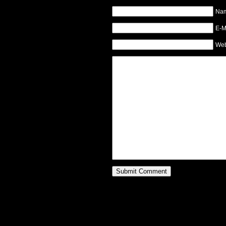
Na
E-M
Web