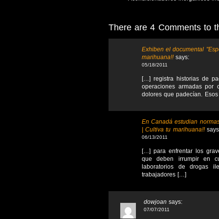
There are 4 Comments to thi
Exhiben el documental "Espe
marihuana!!
says:
05/18/2011
[…] registra historias de 
operaciones armadas por c
dolores que padecían. Esos 
En Canadá estudian normas 
| Cultiva tu marihuana!!
says
06/13/2011
[…] para enfrentar los gra
que deben irrumpir en c
laboratorios de drogas i
trabajadores […]
dowjoan
says:
07/07/2011