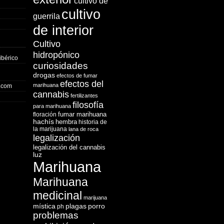
cultivo de
cultivo
guerrila
de interior
Cultivo
hidropónico
ibérico
curiosidades
drogas
efectos de fumar
efectos del
marihuana
o.com
cannabis
fertilizantes
filosofía
para marihuana
fumar marihuana
floración
hachís
hembra
historia de
la marijuana
lana de roca
legalización
legalización del cannabis
luz
Marihuana
Marihuana
medicinal
marijuana
mística
plagas
porro
ph
problemas