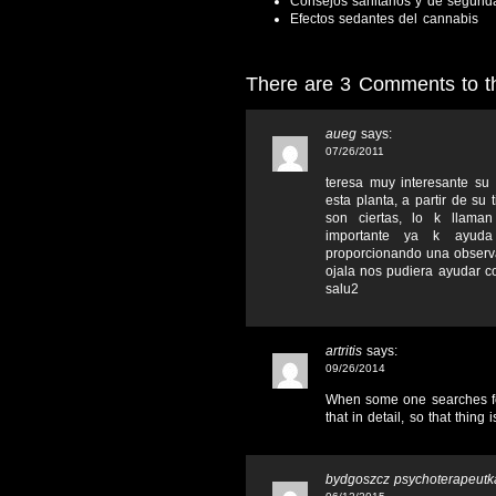
Consejos sanitarios y de segurid
Efectos sedantes del cannabis
There are 3 Comments to thi
aueg
says:
07/26/2011
teresa muy interesante su
esta planta, a partir de su 
son ciertas, lo k llama
importante ya k ayuda
proporcionando una observ
ojala nos pudiera ayudar c
salu2
artritis
says:
09/26/2014
When some one searches for 
that in detail, so that thing
bydgoszcz psychoterapeutk