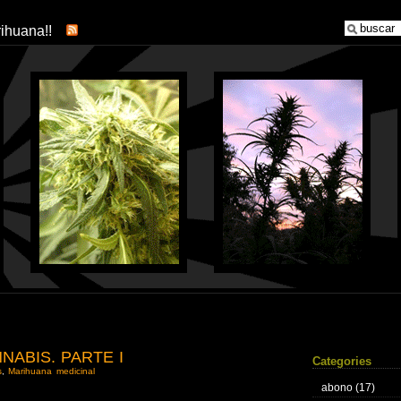
arihuana!!
NABIS. PARTE I
Categories
s
,
Marihuana medicinal
abono
(17)