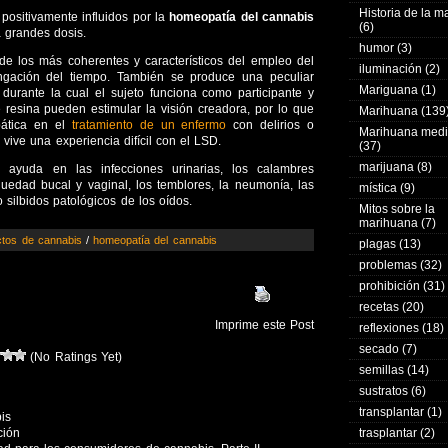
Historia de la 
positivamente influidos por la
homeopatía del cannabis
(6)
a grandes dosis.
humor
(3)
 de los más coherentes y característicos del empleo del
iluminación
(2)
ngación del tiempo. También se produce una peculiar
Mariguana
(1)
 durante la cual el sujeto funciona como participante y
resina pueden estimular la visión creadora, por lo que
Marihuana
(139
pática en el
tratamiento de un enfermo
con delirios o
Marihuana medi
 vive una experiencia difícil con el LSD.
(37)
marijuana
(8)
ayuda en las infecciones urinarias, los calambres
quedad bucal y vaginal, los temblores, la neumonía, las
mística
(9)
 silbidos patológicos de los oídos.
Mitos sobre la
marihuana
(7)
ctos de cannabis
/
homeopatía del cannabis
plagas
(13)
problemas
(32)
prohibición
(31)
recetas
(20)
Imprime este Post
reflexiones
(18)
secado
(7)
(No Ratings Yet)
semillas
(14)
sustratos
(6)
transplantar
(1)
bis
ción
trasplantar
(2)