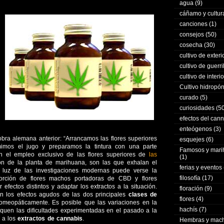
agua
(9)
cáñamo y cultur
canciones
(1)
consejos
(50)
cosecha
(30)
cultivo de exteri
cultivo de guerri
cultivo de interio
Cultivo hidropó
curado
(5)
curiosidades
(50
efectos del can
enteógenos
(3)
ra alemana anterior: “Arrancamos las flores superiores
esquejes
(6)
imos el jugo y preparamos la tintura con una parte
Famosos y mar
an el empleo exclusivo de las flores superiores de
las
(1)
ión de la planta de marihuana, son las que exhalan el
ferias y eventos
la luz de las investigaciones modernas puede verse la
filosofía
(17)
porción de flores machos portadoras de CBD y flores
fectos distintos y adaptar los extractos a la situación.
floración
(9)
s en los efectos agudos de las dos principales
clases de
flores
(4)
 homeopáticamente. Es posible que las variaciones en la
hachís
(7)
iquen las dificultades experimentadas en el pasado a la
 a los
extractos de cannabis
.
Hembras y mac