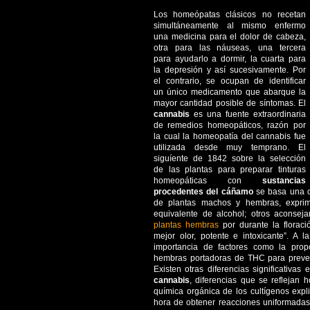
Los homeópatas clásicos no recetan
simultáneamente al mismo enfermo
una medicina para el dolor de cabeza,
otra para las náuseas, una tercera
para ayudarlo a dormir, la cuarta para
la depresión y así sucesivamente. Por
el contrario, se ocupan de identificar
un único medicamento que abarque la
mayor cantidad posible de síntomas. El
cannabis
es una fuente extraordinaria
de remedios homeopáticos, razón por
la cual la homeopatía del cannabis
fue
utilizada desde muy temprano. El
siguíente de 1842 sobre la selección
de las plantas para preparar tinturas
homeopáticas con
sustancias
procedentes del cáñamo
se basa una ob
de plantas machos y hembras, exprim
equivalente de alcohol; otros aconsej
plantas hembras
por durante la florac
mejor olor, potente e intoxicante”. A 
importancia de factores como la pro
hembras portadoras de THC para prever e
Existen otras diferencias significativa
cannabis
, diferencias que se reflejan
química orgánica de los cultígenos expl
hora de obtener reacciones uniformadas