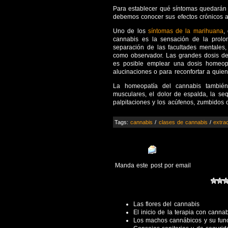
Para establecer qué síntomas quedarán 
debemos
conocer sus efectos crónicos 
Uno de los
síntomas de la marihuana
,
cannabis es la sensación de la prolo
separación de las facultades mentales,
como observador. Las grandes dosis de 
es posible emplear una dosis homeo
alucinaciones o para reconfortar a quien
La homeopatía del cannabis
también 
musculares, el dolor de espalda, la se
palpitaciones y los acúfenos, zumbidos o
Tags:
cannabis
/
clases de cannabis
/
extra
Manda este post por email
Las flores del cannabis
El inicio de la terapia con canna
Los machos cannábicos y su fun