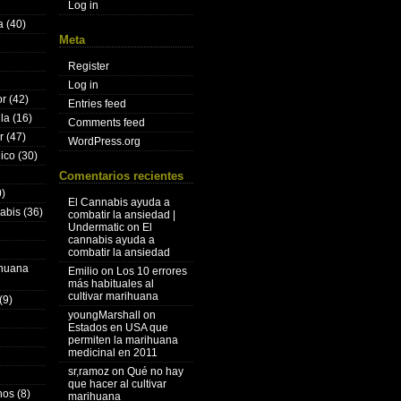
Log in
a
(40)
Meta
Register
Log in
or
(42)
Entries feed
lla
(16)
Comments feed
r
(47)
WordPress.org
nico
(30)
Comentarios recientes
)
El Cannabis ayuda a
nabis
(36)
combatir la ansiedad |
Undermatic
on
El
cannabis ayuda a
combatir la ansiedad
ihuana
Emilio
on
Los 10 errores
más habituales al
cultivar marihuana
(9)
youngMarshall
on
Estados en USA que
permiten la marihuana
medicinal en 2011
sr,ramoz
on
Qué no hay
que hacer al cultivar
hos
(8)
marihuana