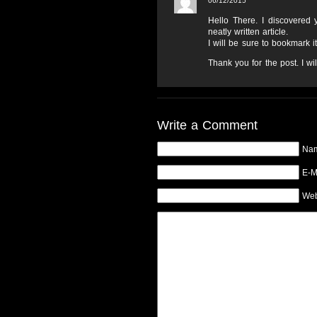
06/12/2015
Hello There. I discovered
neatly written article.
I will be sure to bookmark i
Thank you for the post. I wi
Write a Comment
Na
E-M
Web