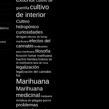
cultivo de
cultivo
guerrila
de interior
Cultivo
hidropónico
ibérico
curiosidades
drogas
efectos de fumar
efectos del
marihuana
o.com
cannabis
fertilizantes
filosofía
para marihuana
fumar marihuana
floración
hachís
hembra
historia de
la marijuana
lana de roca
legalización
legalización del cannabis
luz
Marihuana
Marihuana
medicinal
marijuana
mística
plagas
porro
ph
problemas