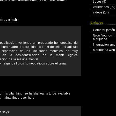
ad para los consumidores de cannabis. Parte II
trucos
(9)
variedades
(29)
videos
(14)
s article
Enlaces
Comprar jamón 
Grow Your own
Marijuana
 publicacion, yo tengo un preparado homeopatico de
Integracionism
tintura madre. las cualidades k aki describe el articulo
Marihuana web
n separacion de las facultades mentales, es muy
 en la desidentificacion de la mente egoica
acion de la makina mental.
on algunos libros homeopaticos sobre el tema.
his vital thing, so he/she wants to be available
 is maintaained over here.
a
says: