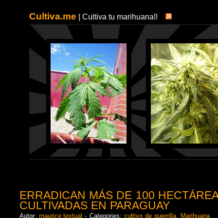
Cultiva.me
| Cultiva tu marihuana!!
ERRADICAN MÁS DE 100 HECTÁRE
CULTIVADAS EN PARAGUAY
Autor:
maurice.textual
- Categories:
cultivo de guerrilla
,
Marihuana