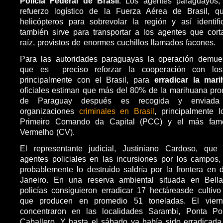
Policía Federal de Brasil
. Los agentes paraguayos, 
refuerzo logístico de la Fuerza Aérea de Brasil, 
helicópteros para sobrevolar la región y así identifi
también sirve para transportar a los agentes que cort
raíz, provistos de enormes cuchillos llamados facones.
Para las autoridades paraguayas la operación demu
que es preciso reforzar la cooperación con los
principalmente con el Brasil, para
erradicar la mar
oficiales estiman que más del 80% de la marihuana produ
de Paraguay después es recogida y enviada 
organizaciones
criminales en Brasil
, principalmente l
Primeiro Comando da Capital (PCC) y el más fam
Vermelho (CV).
El representante judicial, Justiniano Cardoso, qu
agentes policiales en las incursiones por los campos
probablemente lo destruido saldría por la frontera en 
Janeiro. En una reserva ambiental situada en Bella
policías consiguieron erradicar 17 hectáreasde cultiv
que producen en promedio 51 toneladas. El vier
concentraron en las localidades Sarambi, Ponta P
Caballero. Y hasta el sábado ya había sido erradicad