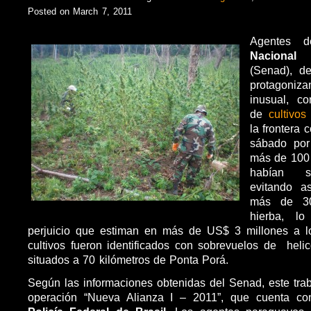
Posted on March 7, 2011
Agentes 
Naciona
(Senad), 
protagoniz
inusual, co
de
cultivo
la frontera 
sábado por
más de 100 
habían si
evitando a
más de 30
hierba, l
perjuicio que estiman en más de US$ 3 millones a los
cultivos fueron identificados con sobrevuelos de heli
situados a 70 kilómetros de Ponta Porá.
Según las informaciones obtenidas del Senad, este trab
operación “Nueva Alianza I – 2011”, que cuenta co