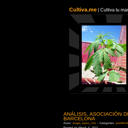
Cultiva.me
| Cultiva tu m
ANÁLISIS, ASOCIACIÓN 
BARCELONA
Autor:
sergio_lopez_che
- Categories:
prohibici
Posted on March 4, 2011