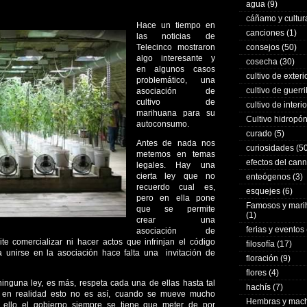
agua
(9)
cáñamo y cultur
Hace un tiempo en
canciones
(1)
las noticias de
Telecinco mostraron
consejos
(50)
algo interesante y
cosecha
(30)
en algunos casos
cultivo de exteri
problemático, una
cultivo de guerri
asociación de
cultivo de
cultivo de interio
marihuana para su
Cultivo hidropó
autoconsumo.
curado
(5)
Antes de nada nos
curiosidades
(50
metemos en temas
efectos del can
legales. Hay una
cierta ley que no
enteógenos
(3)
recuerdo cual es,
esquejes
(6)
pero en ella pone
Famosos y mar
que se permite
(1)
crear una
ferias y eventos
asociación de
te comercializar ni hacer actos que infrinjan el código
filosofía
(17)
 unirse en la asociación hace falta una invitación de
floración
(9)
flores
(4)
ninguna ley, es más, respeta cada una de ellas hasta tal
hachís
(7)
ro en realidad esto no es así, cuando se mueve mucho
Hembras y mac
 ello el gobierno siempre se tiene que meter de por