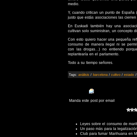
medio.
Y, cuando critican un punto de España 
justo que estás asociaciones las cierren
En Euskadi también hay una asociaci
cultivan solo suministran, un concepto d
Con esto quiero hacer una pequeña refl
consumo de manera ilegal ni se permi
con las drogas…) no entiendo porq
replantearía en el parlamento.
Todo a su tiempo señores.
Tags:
análisis
/
barcelona
/
cultivo
/
estado
Manda este post por email
Leyes sobre el consumo de mar
Un paso más para la legalizació
Club para fumar Marihuana en M