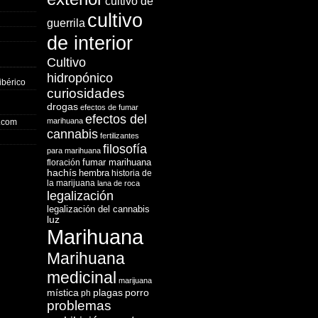
cultivo de
cultivo
guerrila
de interior
Cultivo
hidropónico
ibérico
curiosidades
drogas
efectos de fumar
efectos del
marihuana
o.com
cannabis
fertilizantes
filosofía
para marihuana
fumar marihuana
floración
hachís
hembra
historia de
la marijuana
lana de roca
legalización
legalización del cannabis
luz
Marihuana
Marihuana
medicinal
marijuana
mística
plagas
porro
ph
problemas