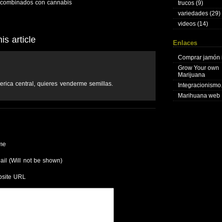
 combinados con cannabis
trucos
(9)
variedades
(29)
videos
(14)
s article
Enlaces
Comprar jamón 
Grow Your own
Marijuana
rica central, quieres venderme semillas.
Integracionism
Marihuana web
me
ail (Will not be shown)
site URL