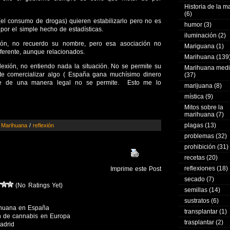
Historia de la 
(6)
(el consumo de drogas) quieren estabilizarlo pero no es
humor
(3)
 por el simple hecho de estadísticas.
iluminación
(2)
ón, no recuerdo su nombre, pero esa asociación no
Mariguana
(1)
iferente, aunque relacionados.
Marihuana
(139
exión, no entiendo nada la situación. No se permite su
Marihuana medi
te comercializar algo ( España gana muchísimo dinero
(37)
ue de una manera legal no se permite. Esto me lo
marijuana
(8)
mística
(9)
Mitos sobre la
marihuana
(7)
plagas
(13)
/
Marihuana
/
reflexión
problemas
(32)
prohibición
(31)
recetas
(20)
reflexiones
(18)
Imprime este Post
secado
(7)
(No Ratings Yet)
semillas
(14)
sustratos
(6)
ihuana en España
transplantar
(1)
n de cannabis en Europa
trasplantar
(2)
adrid