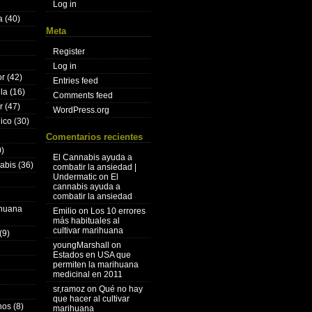
Log in
a
(40)
Meta
Register
Log in
or
(42)
Entries feed
lla
(16)
Comments feed
r
(47)
WordPress.org
nico
(30)
Comentarios recientes
)
El Cannabis ayuda a
nabis
(36)
combatir la ansiedad |
Undermatic
on
El
cannabis ayuda a
combatir la ansiedad
ihuana
Emilio
on
Los 10 errores
más habituales al
cultivar marihuana
(9)
youngMarshall
on
Estados en USA que
permiten la marihuana
medicinal en 2011
sr,ramoz
on
Qué no hay
que hacer al cultivar
hos
(8)
marihuana