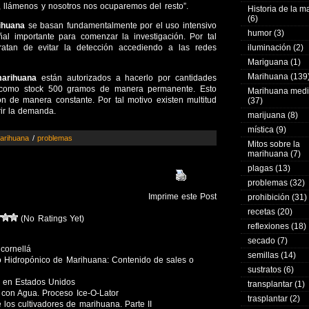
, llámenos y nosotros nos ocuparemos del resto”.
Historia de la 
(6)
ihuana
se basan fundamentalmente por el uso intensivo
humor
(3)
ñal importante para comenzar la investigación. Por tal
ratan de evitar la detección accediendo a las redes
iluminación
(2)
Mariguana
(1)
Marihuana
(139
arihuana
están autorizados a hacerlo por cantidades
 como stock 500 gramos de manera permanente. Esto
Marihuana medi
ón de manera constante. Por tal motivo existen multitud
(37)
ir la demanda.
marijuana
(8)
mística
(9)
arihuana
/
problemas
Mitos sobre la
marihuana
(7)
plagas
(13)
problemas
(32)
Imprime este Post
prohibición
(31)
recetas
(20)
(No Ratings Yet)
reflexiones
(18)
secado
(7)
cornellá
semillas
(14)
vo Hidropónico de Marihuana: Contenido de sales o
sustratos
(6)
 en Estados Unidos
transplantar
(1)
con Agua. Proceso Ice-O-Lator
trasplantar
(2)
 los cultivadores de marihuana. Parte II