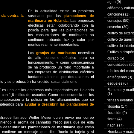
agua
(9)
cáñamo y cultur
En la actualidad existe un problema
canciones
(1)
suscitado por las
plantaciones de
marihuana en Holanda
.
Las empresas
consejos
(50)
eléctricas están colaborando con la
cosecha
(30)
policía para que las plantaciones de
cultivo de exteri
los consumidores de marihuana no
cultivo de guerri
continúen robando luz y calor por
montos realmente importantes.
cultivo de interio
Cultivo hidropó
Las
granjas de marihuana
necesitan
de alto consumo eléctrico para su
curado
(5)
funcionamiento, y como consecuencia
curiosidades
(50
se ha producido un robo importante a
efectos del can
las empresas de distribución eléctrica
fundamentalmente por dos razones:
el
enteógenos
(3)
aís y su producción ha crecido sustancialmente.
esquejes
(6)
Famosos y mar
BV es una de las empresas más importantes en Holanda
(1)
 con 1,8 millos de usuarios. Como consecuencia de los
colaboración a la policía en los allanamientos que se
ferias y eventos
empleados para
ayudar a descubrir las plantaciones de
filosofía
(17)
floración
(9)
ifraude llamado Wolter Meijer quien envió por correo
flores
(4)
teniendo el aroma de cannabis fresco para que de esta
hachís
(7)
ra
descubrir las plantaciones de marihuana
que están
Hembras y mac
z contiene un mensaje que dice “huela la tarjeta y si