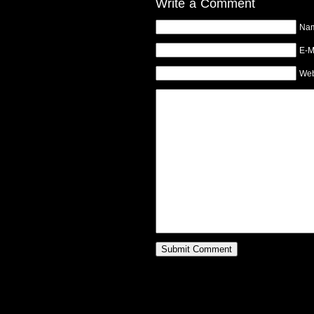
Write a Comment
Na
E-M
Web