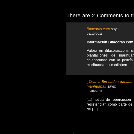
There are 2 Comments to thi
Bitacoras.com
says:
01/13/2011
Información Bitacoras.co
Valora en Bitacoras.com: E
plantaciones de marihua
colaborando con la policí
marihuana no continúen …
¿Osama Bin Laden fumaba ma
marihuana!!
says:
05/06/2011
[…] noticia de repercusión 
resistencia”, como parte d
de […]