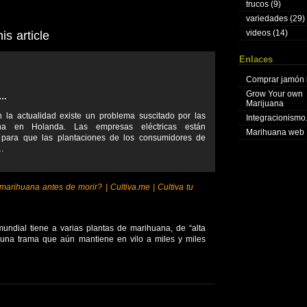
trucos
(9)
variedades
(29)
videos
(14)
s article
Enlaces
Comprar jamón 
Grow Your own
m…
Marijuana
n la actualidad existe un problema suscitado por las
Integracionism
na en Holanda. Las empresas eléctricas están
Marihuana web
a para que las plantaciones de los consumidores de
…
rihuana antes de morir? | Cultiva.me | Cultiva tu
mundial tiene a varias plantas de marihuana, de “alta
e una trama que aún mantiene en vilo a miles y miles