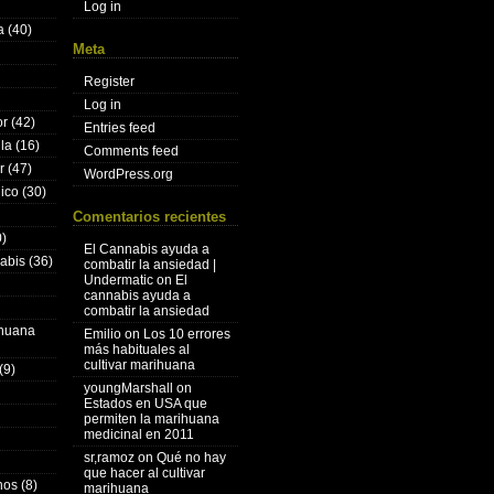
Log in
a
(40)
Meta
Register
Log in
or
(42)
Entries feed
lla
(16)
Comments feed
r
(47)
WordPress.org
nico
(30)
Comentarios recientes
)
El Cannabis ayuda a
nabis
(36)
combatir la ansiedad |
Undermatic
on
El
cannabis ayuda a
combatir la ansiedad
ihuana
Emilio
on
Los 10 errores
más habituales al
cultivar marihuana
(9)
youngMarshall
on
Estados en USA que
permiten la marihuana
medicinal en 2011
sr,ramoz
on
Qué no hay
que hacer al cultivar
hos
(8)
marihuana