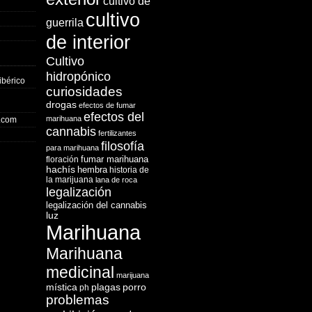
cultivo de
cultivo
guerrila
de interior
Cultivo
hidropónico
ibérico
curiosidades
drogas
efectos de fumar
efectos del
marihuana
o.com
cannabis
fertilizantes
filosofía
para marihuana
fumar marihuana
floración
hachís
hembra
historia de
la marijuana
lana de roca
legalización
legalización del cannabis
luz
Marihuana
Marihuana
medicinal
marijuana
mística
plagas
porro
ph
problemas