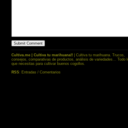
Cultiva.me | Cultiva tu marihuana!!
| Cultiva tu marihuana. Trucos,
consejos, comparativas de productos, análisis de variedades… Todo l
que necesitas para cultivar buenos cogollos.
RSS
:
Entradas
/
Comentarios