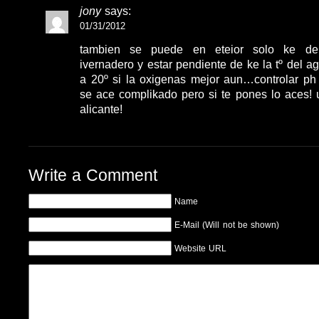
jony
says:
01/31/2012
tambien se puede en eteior solo ke de
ivernadero y estar pendiente de ke la tº del a
a 20º si la oxigenas mejor aun…controlar ph 
se ace complikado pero si te pones lo aces!
alicante!
Write a Comment
Name
E-Mail (Will not be shown)
Website URL