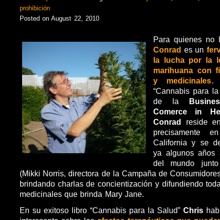
prohibición
Posted on August 22, 2010
Para quienes no 
Conrad
es un
fer
la lucha por la l
marihuana con fi
y medicinales
.
“Cannabis para la
de la
Busine
Comerce in H
Conrad
reside 
precisamente e
California y se 
ya algunos años a
del mundo junt
(Mikki Norris, directora de la Campaña de Consumidore
brindando charlas de concientización y difundiendo tod
medicinales que brinda Mary Jane.
En su exitoso libro “Cannabis para la Salud”
Chris
hab