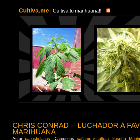
Cultiva.me
| Cultiva tu marihuana!!
CHRIS CONRAD – LUCHADOR A FAV
MARIHUANA
Autor:
capocholanus
- Categories:
cáñamo y cultura
,
filosofía
,
Marih