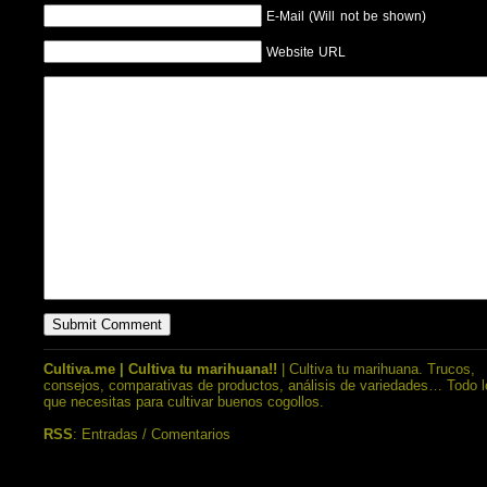
E-Mail (Will not be shown)
Website URL
Cultiva.me | Cultiva tu marihuana!!
| Cultiva tu marihuana. Trucos,
consejos, comparativas de productos, análisis de variedades… Todo l
que necesitas para cultivar buenos cogollos.
RSS
:
Entradas
/
Comentarios