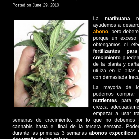
Posted on June 29, 2010
La
marihuana
ne
ayudemos a desarrol
abono
, pero debem
porque un exceso
obtengamos el efec
fertilizantes p
crecimiento
pueden 
de la planta y daña
utiliza en la altas
con demasiada frecu
La mayoría de lo
podemos comprar t
nutrientes
para qu
crezca adecuadame
empezar a usar tr
semanas de crecimiento, por lo que no debemos 
cannabis hasta el final de la tercera semana. Pode
durante las primeras 3 semanas
abonos expecíficos 