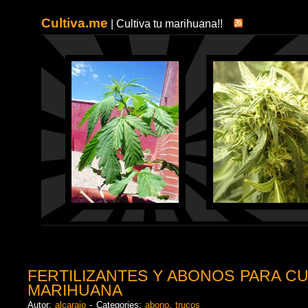
Cultiva.me
| Cultiva tu marihuana!!
FERTILIZANTES Y ABONOS PARA CU
MARIHUANA
Autor:
alcarajo
- Categories:
abono
,
trucos