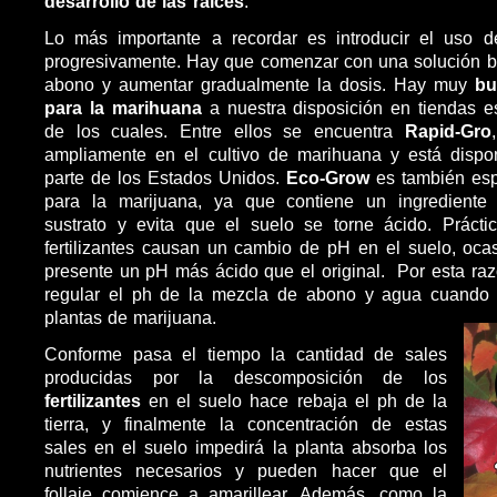
desarrollo de las raíces
.
Lo más importante a recordar es introducir el uso 
progresivamente. Hay que comenzar con una solución ba
abono y aumentar gradualmente la dosis. Hay muy
bu
para la marihuana
a nuestra disposición en tiendas e
de los cuales. Entre ellos se encuentra
Rapid-Gro
ampliamente en el cultivo de marihuana y está dispo
parte de los Estados Unidos.
Eco-Grow
es también es
para la marijuana, ya que contiene un ingrediente 
sustrato y evita que el suelo se torne ácido. Prácti
fertilizantes causan un cambio de pH en el suelo, oc
presente un pH más ácido que el original. Por esta ra
regular el ph de la mezcla de abono y agua cuando
plantas de marijuana.
Conforme pasa el tiempo la cantidad de sales
producidas por la descomposición de los
fertilizantes
en el suelo hace rebaja el ph de la
tierra, y finalmente la concentración de estas
sales en el suelo impedirá la planta absorba los
nutrientes necesarios y pueden hacer que el
follaje comience a amarillear. Además, como la