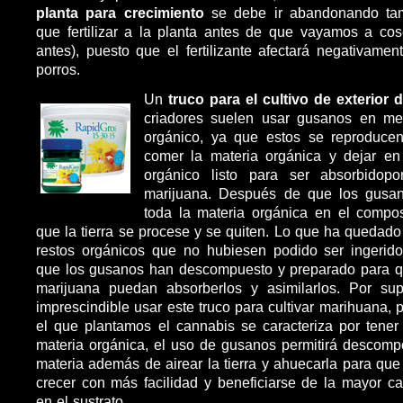
planta para crecimiento
se debe ir abandonando ta
que fertilizar a la planta antes de que vayamos a cos
antes), puesto que el fertilizante afectará negativamen
porros.
Un
truco para el cultivo de exterior
criadores suelen usar gusanos en m
orgánico, ya que estos se reproduc
comer la materia orgánica y dejar en 
orgánico listo para ser absorbidop
marijuana. Después de que los gusa
toda la materia orgánica en el compos
que la tierra se procese y se quiten. Lo que ha quedado
restos orgánicos que no hubiesen podido ser ingerido
que los gusanos han descompuesto y preparado para q
marijuana puedan absorberlos y asimilarlos. Por s
imprescindible usar este truco para cultivar marihuana, 
el que plantamos el cannabis se caracteriza por tener 
materia orgánica, el uso de gusanos permitirá descomp
materia además de airear la tierra y ahuecarla para que
crecer con más facilidad y beneficiarse de la mayor c
en el sustrato.