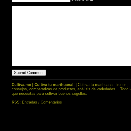
Cultiva.me | Cultiva tu marihuana!!
| Cultiva tu marihuana. Trucos,
consejos, comparativas de productos, análisis de variedades… Todo l
que necesitas para cultivar buenos cogollos.
RSS
:
Entradas
/
Comentarios