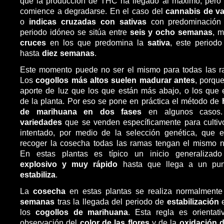
que la producción de THC ha llegado al máximo, pero 
comience a degradarse. En el caso del
cannabis de va
o
indicas cruzadas con sativas
con predominación 
periodo idóneo se sitúa entre
seis y ocho semanas
, m
cruces
en los que predomina la
sativa
, este period
hasta
diez semanas
.
Este momento puede no ser el mismo para todas las ra
Los
cogollos más altos suelen madurar antes
, porqu
aporte de luz que los que están más abajo, o los que
de la planta. Por eso se pone en práctica el método de
de marihuana en dos fases
en algunos casos.
variedades
que se venden específicamente para cultivo
intentado, por medio de la selección genética, que
recoger la cosecha todas las ramas tengan el mismo ni
En estas plantas es típico un inicio generaliza
explosivo y muy rápido
hasta que llega a un pun
estabiliza
.
La
cosecha
en estas plantas se realiza normalment
semanas
tras la llegada del periodo de
estabilización
los
cogollos de marihuana
. Esta regla es orientat
observación del
color de las flores
y de la
oxidación d