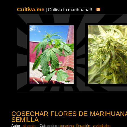
Cultiva.me
| Cultiva tu marihuana!!
COSECHAR FLORES DE MARIHUANA
SEMILLA
Autor:
alcarajo
- Categories:
cosecha
,
floración
,
variedades