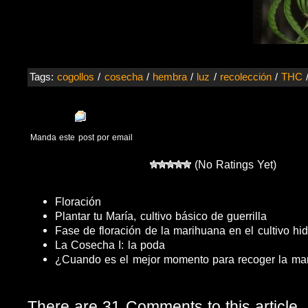
Tags:
cogollos
/
cosecha
/
hembra
/
luz
/
recolección
/
THC
Manda este post por email
(No Ratings Yet)
Floración
Plantar tu María, cultivo básico de guerrilla
Fase de floración de la marihuana en el cultivo hi
La Cosecha I: la poda
¿Cuando es el mejor momento para recoger la ma
There are 31 Comments to this article