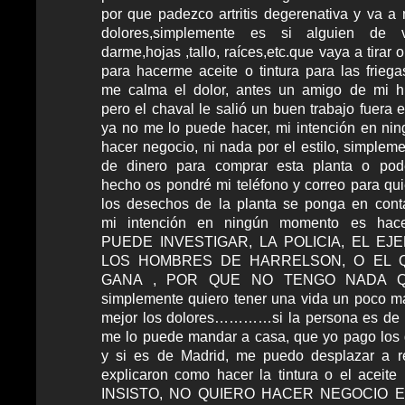
por que padezco artritis degerenativa y va a 
dolores,simplemente es si alguien de 
darme,hojas ,tallo, raíces,etc.que vaya a tirar 
para hacerme aceite o tintura para las frieg
me calma el dolor, antes un amigo de mi hi
pero el chaval le salió un buen trabajo fuera e
ya no me lo puede hacer, mi intención en n
hacer negocio, ni nada por el estilo, simplem
de dinero para comprar esta planta o poder
hecho os pondré mi teléfono y correo para qu
los desechos de la planta se ponga en conta
mi intención en ningún momento es hac
PUEDE INVESTIGAR, LA POLICIA, EL EJER
LOS HOMBRES DE HARRELSON, O EL 
GANA , POR QUE NO TENGO NADA Q
simplemente quiero tener una vida un poco ma
mejor los dolores…………si la persona es de f
me lo puede mandar a casa, que yo pago los 
y si es de Madrid, me puedo desplazar a r
explicaron como hacer la tintura o el aceit
INSISTO, NO QUIERO HACER NEGOCIO E