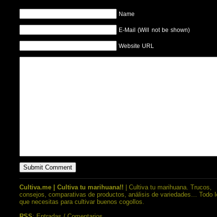
Name
E-Mail (Will not be shown)
Website URL
Cultiva.me | Cultiva tu marihuana!!
| Cultiva tu marihuana. Trucos,
consejos, comparativas de productos, análisis de variedades… Todo l
que necesitas para cultivar buenos cogollos.
RSS
:
Entradas
/
Comentarios