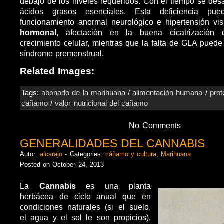
debajo de los niveles requeridos. Con el tiempo se desa
ácidos grasos esenciales. Esta deficiencia pu
funcionamiento anormal neurológico e hipertensión vi
hormonal,
afectación en la buena cicatrización 
crecimiento celular, mientras que la falta de GLA puede c
síndrome premenstrual.
Related Images:
Tags:
abonado de la marihuana
/
alimentación humana
/
prot
cañamo
/
valor nutricional del cañamo
No Comments
GENERALIDADES DEL CANNABIS
Autor:
alcarajo
- Categories:
cáñamo y cultura
,
Marihuana
Posted on October 24, 2013
La
Cannabis
es una planta
herbácea de ciclo anual que en
condiciones naturales (si el suelo,
el agua y el sol le son propicios),