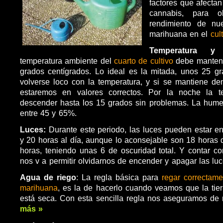
factores que afectan
cannabis, para o
rendimiento de nu
marihuana en el
cul
Temperatura y
temperatura ambiente del
cuarto de cultivo
debe mantene
grados centígrados. Lo ideal es la mitada, unos 25 g
volverse loco con la temperatura, y si se mantiene de
estaremos en valores correctos. Por la noche la t
descender hasta los 15 grados sin problemas. La hume
entre 45 y 65%.
Luces:
Durante este periodo, las luces pueden estar e
y 20 horas al día, aunque lo aconsejable son 18 horas 
horas, teniendo unas 6 de oscuridad total. Y contar c
nos v a permitir olvidarnos de encender y apagar las luc
Agua de riego
: La regla básica para
regar correctam
marihuana
, es la de hacerlo cuando veamos que la tierr
está seca. Con esta sencilla regla nos aseguramos de
más »