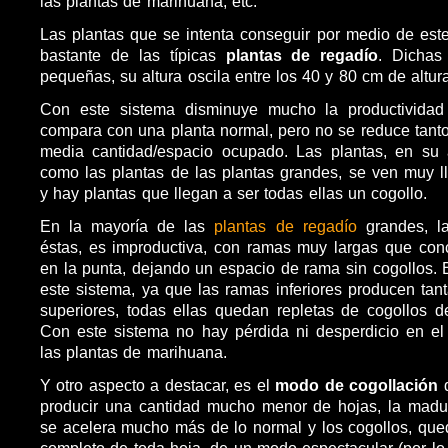
las plantas de marihuana, etc.
Las plantas que se intenta conseguir por medio de est
bastante de las típicas
plantas de regadío
. Dichas
pequeñas, su altura oscila entre los 40 y 80 cm de altur
Con este sistema disminuye mucho la productividad
compara con una planta normal, pero no se reduce tanto 
media cantidad/espacio ocupado. Las plantas, en su a
como las plantas de las plantas grandes, se ven muy 
y hay plantas que llegan a ser todas ellas un cogollo.
En la mayoría de las
plantas de regadío
grandes, la
éstas, es improductiva, con ramas muy largas que con
en la punta, dejando un espacio de rama sin cogollos. 
este sistema, ya que las ramas inferiores producen tan
superiores, todas ellas quedan repletas de cogollos 
Con este sistema no hay pérdida ni desperdicio en el 
las plantas de marihuana.
Y otro aspecto a destacar, es el
modo de cogollación
d
producir una cantidad mucho menor de hojas, la madur
se acelera mucho más de lo normal y los cogollos, qued
completo de toda hoja, de un modo espectacular (por lo 