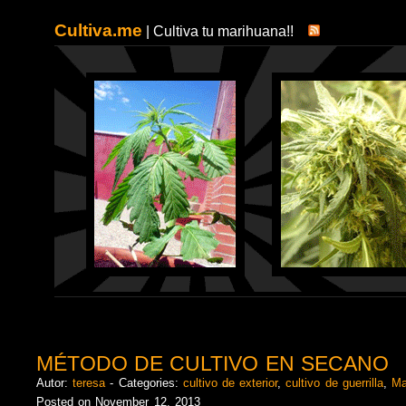
Cultiva.me
| Cultiva tu marihuana!!
MÉTODO DE CULTIVO EN SECANO
Autor:
teresa
- Categories:
cultivo de exterior
,
cultivo de guerrilla
,
Ma
Posted on November 12, 2013