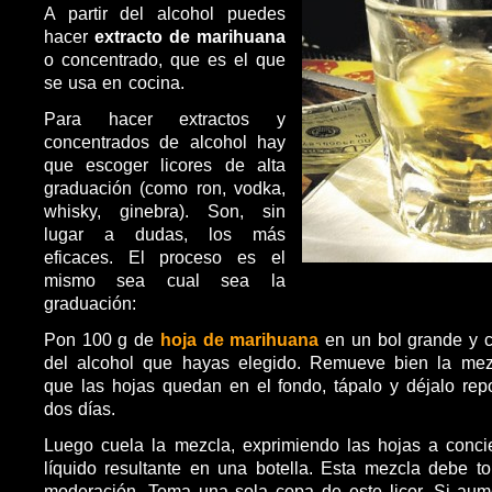
A partir del alcohol puedes
hacer
extracto de marihuana
o concentrado, que es el que
se usa en cocina.
Para hacer extractos y
concentrados de alcohol hay
que escoger licores de alta
graduación (como ron, vodka,
whisky, ginebra). Son, sin
lugar a dudas, los más
eficaces. El proceso es el
mismo sea cual sea la
graduación:
Pon 100 g de
hoja de marihuana
en un bol grande y cú
del alcohol que hayas elegido. Remueve bien la mez
que las hojas quedan en el fondo, tápalo y déjalo re
dos días.
Luego cuela la mezcla, exprimiendo las hojas a conci
líquido resultante en una botella. Esta mezcla debe 
moderación. Toma una sola copa de este licor. Si aum