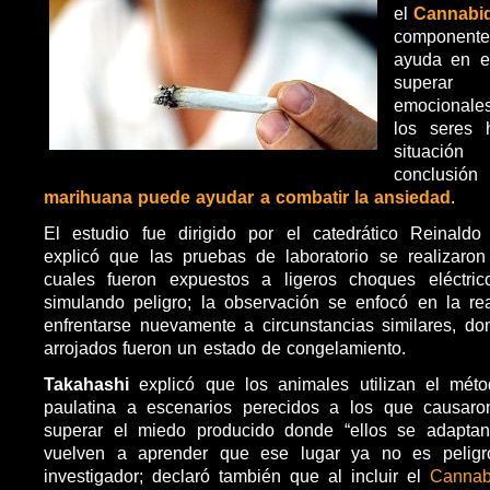
el
Cannabid
componente
ayuda en el
superar 
emocionale
los seres
situación
conclus
marihuana puede ayudar a combatir la ansiedad
.
El estudio fue dirigido por el catedrático Reinaldo
explicó que las pruebas de laboratorio se realizaron
cuales fueron expuestos a ligeros choques eléctri
simulando peligro; la observación se enfocó en la re
enfrentarse nuevamente a circunstancias similares, do
arrojados fueron un estado de congelamiento.
Takahashi
explicó que los animales utilizan el méto
paulatina a escenarios perecidos a los que causar
superar el miedo producido donde “ellos se adaptan
vuelven a aprender que ese lugar ya no es peligr
investigador; declaró también que al incluir el
Cannab