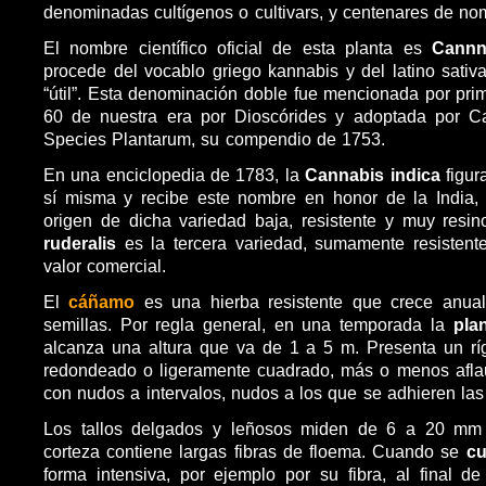
denominadas cultígenos o cultivars, y centenares de no
El nombre científico oficial de esta planta es
Cannn
procede del vocablo griego kannabis y del latino sativa
“útil”. Esta denominación doble fue mencionada por pri
60 de nuestra era por Dioscórides y adoptada por C
Species Plantarum, su compendio de 1753.
En una enciclopedia de 1783, la
Cannabis indica
figur
sí misma y recibe este nombre en honor de la India, 
origen de dicha variedad baja, resistente y muy resin
ruderalis
es la tercera variedad, sumamente resisten
valor comercial.
El
cáñamo
es una hierba resistente que crece anual
semillas. Por regla general, en una temporada la
pla
alcanza una altura que va de 1 a 5 m. Presenta un ríg
redondeado o ligeramente cuadrado, más o menos aflau
con nudos a intervalos, nudos a los que se adhieren las
Los tallos delgados y leñosos miden de 6 a 20 mm 
corteza contiene largas fibras de floema. Cuando se
cu
forma intensiva, por ejemplo por su fibra, al final d