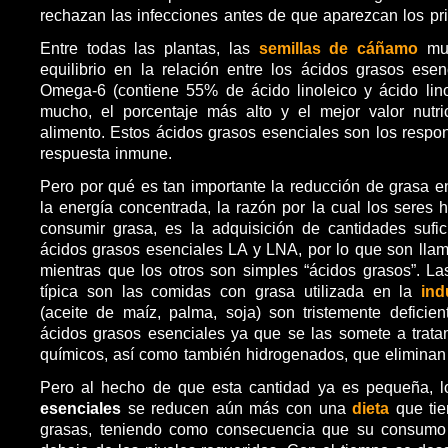
rechazan las infecciones antes de que aparezcan los pr
Entre todas las plantas, las
semillas de cáñamo
mue
equilibrio en la relación entre los ácidos grasos es
Omega-6 (contiene 55% de ácido linoleico y ácido lin
mucho, el porcentaje más alto y el mejor valor nutri
alimento. Estos ácidos grasos esenciales son los respo
respuesta inmune.
Pero por qué es tan importante la reducción de grasa e
la energía concentrada, la razón por la cual los seres
consumir grasa, es la adquisición de cantidades sufi
ácidos grasos esenciales LA y LNA, por lo que son llam
mientras que los otros son simples “ácidos grasos”. L
típica son las comidas con grasa utilizada en la
indu
(aceite de maíz, palma, soja) son tristemente deficie
ácidos grasos esenciales ya que se las somete a trata
químicos, así como también hidrogenados, que eliminan
Pero al hecho de que esta cantidad ya es pequeña, 
esenciales
se reducen aún más con una
dieta
que tie
grasas, teniendo como consecuencia que su consumo