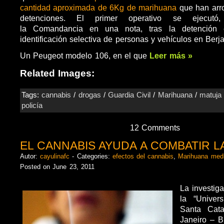
cantidad aproximada de 6Kg de marihuana
que han arro
detenciones. El primer operativo se ejecutó
la Comandancia en una nota, tras la detención
identificación selectiva de personas y vehículos en Berja
Un Peugeot modelo 106, en el que
Leer más »
Related Images:
Tags:
cannabis
/
drogas
/
Guardia Civil
/
Marihuana
/
matuja
policía
12 Comments
EL CANNABIS AYUDA A COMBATIR L
Autor:
cayulinafc
- Categories:
efectos del cannabis
,
Marihuana medi
Posted on June 23, 2011
La investiga
la “Univer
Santa Cata
Janeiro – B