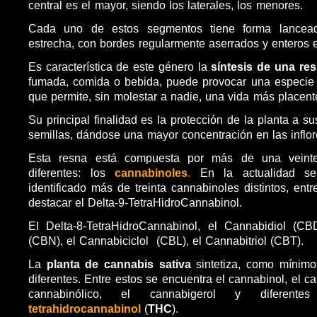
central es el mayor, siendo los laterales, los menores.
Cada uno de estos segmentos tiene forma lancea
estrecha, con bordes regularmente aserrados y enteros 
Es característica de este género la
síntesis de una res
fumada, comida o bebida, puede provocar una especie 
que permite, sin molestar a nadie, una vida más placent
Su principal finalidad es la protección de la planta a su
semillas, dándose una mayor concentración en las inflo
Esta resna está compuesta por más de una veint
diferentes: los
cannabinoles
.
En la actualidad se
identificado más de treinta cannabinoles distintos, ent
destacar el Delta-9-TetraHidroCannabinol.
El Delta-8-TetraHidroCannabinol, el Cannabidiol (CB
(CBN), el Cannabiciclol (CBL), el Cannabitriol (CBT).
La
planta de cannabis sativa
sintetiza, como mínimo
diferentes. Entre estos se encuentra el cannabinol, el ca
cannabinólico, el cannabigerol y diferente
tetrahidrocannabinol
(
THC
).