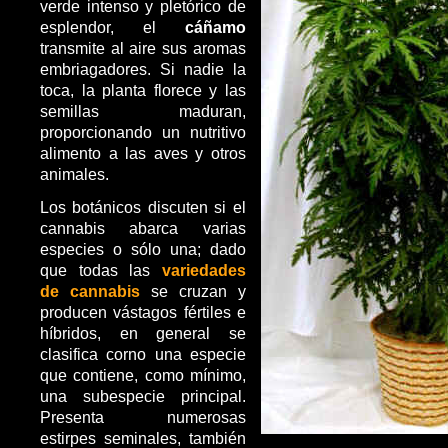
verde intenso y pletórico de
esplendor, el
cáñamo
transmite al aire sus aromas
embriagadores. Si nadie la
toca, la planta florece y las
semillas maduran,
proporcionando un nutritivo
alimento a las aves y otros
animales.
Los botánicos discuten si el
cannabis abarca varias
especies o sólo una; dado
que todas las
variedades
de cannabis
se cruzan y
producen vástagos fértiles e
híbridos, en general se
clasifica corno una especie
que contiene, como mínimo,
una subespecie principal.
Presenta numerosas
estirpes seminales, también